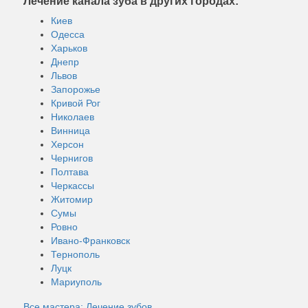
Лечение канала зуба в других городах:
Киев
Одесса
Харьков
Днепр
Львов
Запорожье
Кривой Рог
Николаев
Винница
Херсон
Чернигов
Полтава
Черкассы
Житомир
Сумы
Ровно
Ивано-Франковск
Тернополь
Луцк
Мариуполь
Все мастера: Лечение зубов