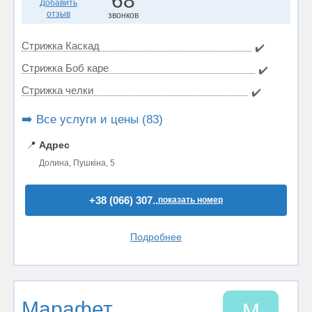
68
Добавить
отзыв
звонков
Стрижка Каскад
✔️
Стрижка Боб каре
✔️
Стрижка челки
✔️
➡️ Все услуги и цены (83)
📍
Адрес
Долина, Пушкіна, 5
+38 (066) 307..
показать номер
Подробнее
Марафет
М