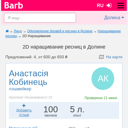
RU
Долина
→
Лицо
→
Оформление бровей и ресниц в Долине
→
Наращивание
ресниц
→
2D Наращивание
2D наращивание ресниц в Долине
Предложений: 4, от 600 до 650 ₴
На карте
Анастасія
АК
Кобинець
лэшмейкер
проспект Незалежності 15
Проверено
21 июня
100
5 л.
Добавить
отзыв
звонков
опыт