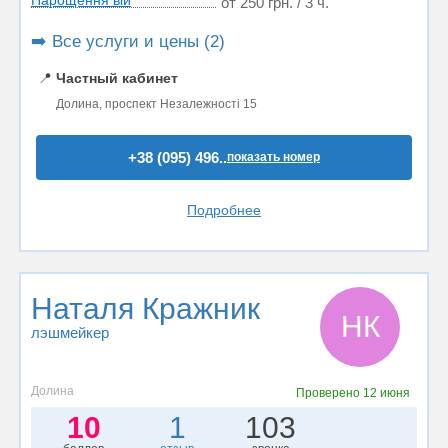
Нарощення вій
от 250 грн. / 3 ч.
➡️ Все услуги и цены (2)
📍
Частный кабинет
Долина, проспект Незалежності 15
+38 (095) 496..
показать номер
Подробнее
Наталя Кражник
НК
лэшмейкер
Долина
Проверено
12 июня
10
1
103