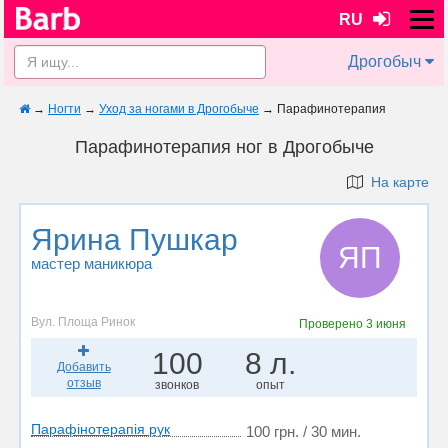
RU
Дрогобыч
→
Ногти
→
Уход за ногами в Дрогобыче
→
Парафинотерапия
Парафинотерапия ног в Дрогобыче
На карте
Ярина Пушкар
ЯП
мастер маникюра
Вул. Площа Ринок
Проверено
3 июня
100
8 л.
Добавить
отзыв
звонков
опыт
Парафінотерапія рук
100 грн. / 30 мин.