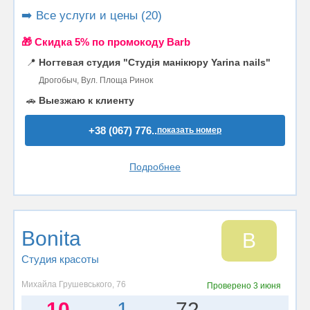
➡️ Все услуги и цены (20)
🎁 Cкидка 5% по промокоду Barb
📍
Ногтевая студия "Студія манікюру Yarina nails"
Дрогобыч, Вул. Площа Ринок
🚗
Выезжаю к клиенту
+38 (067) 776..
показать номер
Подробнее
Bonita
B
Студия красоты
Михайла Грушевського, 76
Проверено
3 июня
10
1
72