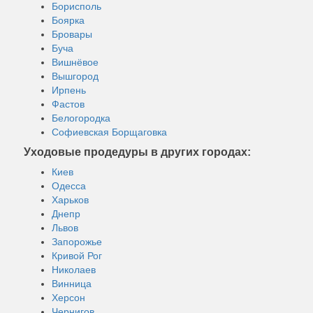
Борисполь
Боярка
Бровары
Буча
Вишнёвое
Вышгород
Ирпень
Фастов
Белогородка
Софиевская Борщаговка
Уходовые продедуры в других городах:
Киев
Одесса
Харьков
Днепр
Львов
Запорожье
Кривой Рог
Николаев
Винница
Херсон
Чернигов