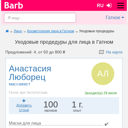
RU
Гатное
→
Лицо
→
Косметология лица в Гатном
→
Уходовые продедуры
Уходовые продедуры для лица в Гатном
Предложений: 4, от 50 до 800 ₴
На карте
Анастасия
АЛ
Люборец
массажист
Гатне, вул. Інститутська
Заходил(а)
29 июля
100
1 г.
Добавить
отзыв
звонков
опыт
Маски для лица
✔️