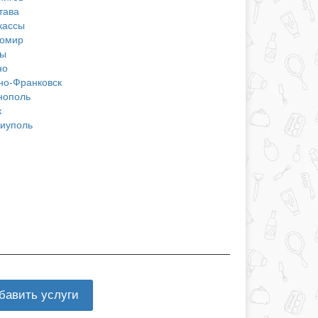
тава
кассы
омир
ы
но
но-Франковск
нополь
к
иуполь
бавить услуги