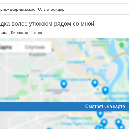
рикмахер-визажист Ольга Бондар
дка волос утюжком рядом со мной
аина, Киевская, Гатное
Смотреть на карте