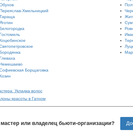
Обухов
Пол
Переяслав-Хмельницкий
Чер
Тараща
Жит
Яготин
Сум
Белогородка
Ров
Гостомель
Ива
Коцюбинское
Тер
Святопетровское
Луц
Бородянка
Мар
Глеваха
Немешаево
Софиевская Борщаговка
Козин
астера: Укладка волос
алоны красоты в Гатном
 мастер или владелец бьюти-организации?
До