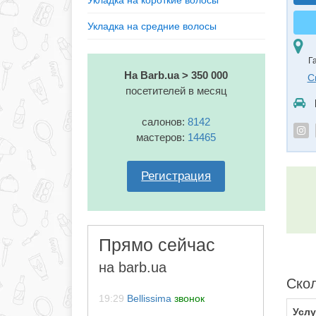
Укладка на короткие волосы
Укладка на средние волосы
Г
На Barb.ua > 350 000
С
посетителей в месяц
салонов:
8142
мастеров:
14465
Регистрация
Прямо сейчас
на barb.ua
Скол
19:29
Bellissima
звонок
Услу