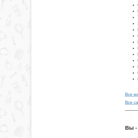
Все м
Все с
Вы -