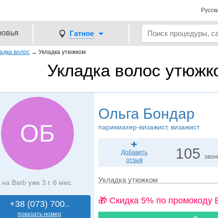
Русск
ровья
Гатное
адка волос
→
Укладка утюжком
Укладка волос утюжк
Ольга Бондар
ОБ
парикмахер-визажист, визажист
105
Добавить
звон
отзыв
Укладка утюжком
на Barb уже 3 г. 6 мес.
🎁 Cкидка 5% по промокоду 
+38 (073) 700..
показать номер