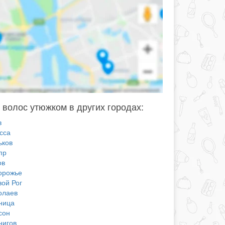
 волос утюжком в других городах:
в
сса
ьков
пр
ов
орожье
вой Рог
олаев
ница
сон
нигов