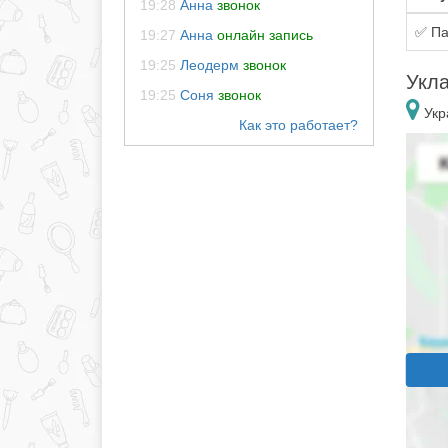
19:28
Анна
звонок
✅ Па
19:27
Анна
онлайн запись
19:25
Леодерм
звонок
Укла
19:25
Соня
звонок
Укр