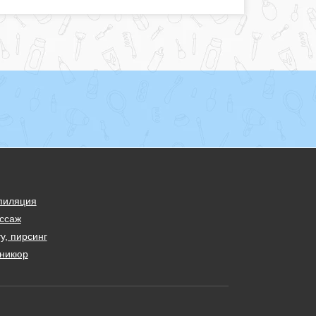
пиляция
ссаж
у, пирсинг
никюр