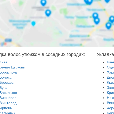
дка волос утюжком в соседних городах:
Укладка
Киев
Кие
Белая Церковь
Оде
Борисполь
Хар
Боярка
Дне
Бровары
Льв
Буча
Зап
Васильков
Кри
Вишнёвое
Ник
Вышгород
Вин
Ирпень
Хер
Кагарлык
Чер