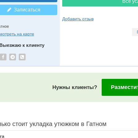
Все ус
Записаться
Добавить отзыв
атное
мотреть на карте
Выезжаю к клиенту
Размести
Нужны клиенты?
ько стоит укладка утюжком в Гатном
га