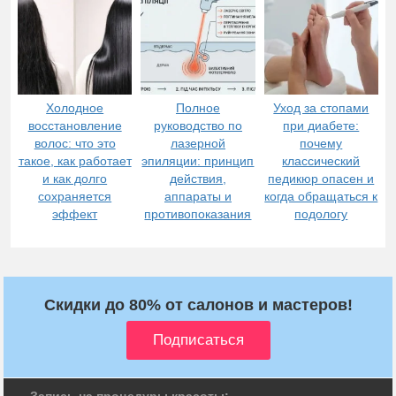
Холодное
Полное
Уход за стопами
восстановление
руководство по
при диабете:
волос: что это
лазерной
почему
такое, как работает
эпиляции: принцип
классический
и как долго
действия,
педикюр опасен и
сохраняется
аппараты и
когда обращаться к
эффект
противопоказания
подологу
Скидки до 80% от салонов и мастеров!
Запись на процедуры красоты: