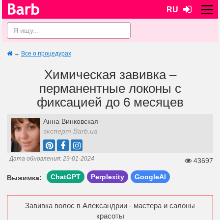
RU
→
Все о процедурах
Химическая завивка –
перманентные локоны с
фиксацией до 6 месяцев
Анна Винковская
эксперт Barb.ua
Дата обновления: 29-01-2024
43697
ChatGPT
Perplexity
GoogleAI
Выжимка:
Завивка волос в Александрии - мастера и салоны
красоты