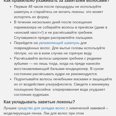
Как правильно ухаживать за завитыми волосами?
Первые 48 часов после процедуры не используйте
шампунь и старайтесь не мочить локоны: это может
испортить их форму.
В течение нескольких дней после посещения
парикмахера не собирайте волосы в причёски (даже в
«конский хвост»!) и не расчёсывайте гребнем.
Спутавшиеся прядки расправляйте пальцами.
Перейдите на
увлажняющий шампунь
для
повреждённых волос. Для мытья головы используйте
тёплую, но ни в коем случае не горячую воду.
Расчёсывайте волосы широким гребнем с редкими
зубьями — но лишь тогда, когда на пряди нанесён
восстанавливающий бальзам-кондиционер. В сухом
состоянии расчёсывать кудри не рекомендуется.
Подпитывайте волосы лечебными масками и защищайте
их от воздействия ультрафиолета. Сведите к минимуму
посещение бассейна: хлорированная вода ухудшает
состояние кудряшек.
Как укладывать завитые локоны?
Лучшее
средство для укладки волос
с химической завивкой –
моделирующая пенка. Лак для волос при этом