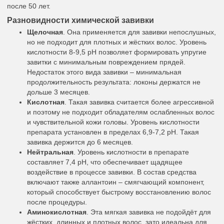
после 50 лет.
Разновидности химической завивки
Щелочная
. Она применяется для завивки непослушных,
но не подходит для плотных и жёстких волос. Уровень
кислотности 8-9,5 pH позволяет формировать упругие
завитки с минимальным повреждением прядей.
Недостаток этого вида завивки – минимальная
продолжительность результата: локоны держатся не
дольше 3 месяцев.
Кислотная
. Такая завивка считается более агрессивной
и поэтому не подходит обладателям ослабленных волос
и чувствительной кожи головы. Уровень кислотности
препарата установлен в пределах 6,9-7,2 pH. Такая
завивка держится до 6 месяцев.
Нейтральная
. Уровень кислотности в препарате
составляет 7,4 pH, что обеспечивает щадящее
воздействие в процессе завивки. В состав средства
включают также аллантоин – смягчающий компонент,
который способствует быстрому восстановлению волос
после процедуры.
Аминокислотная
. Эта мягкая завивка не подойдёт для
жёстких, длинных и плотных волос, зато идеальна для