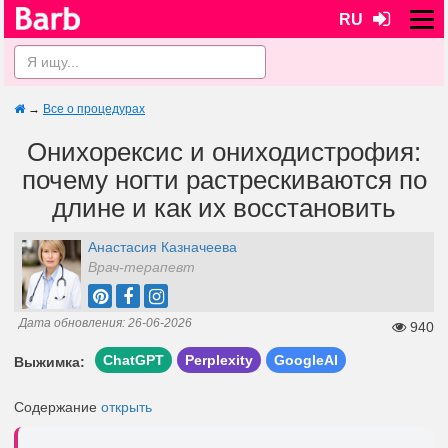
RU
→
Все о процедурах
Онихорексис и ониходистрофия:
почему ногти растрескиваются по
длине и как их восстановить
Анастасия Казначеева
Врач-терапевт
Дата обновления: 26-06-2026
940
ChatGPT
Perplexity
GoogleAI
Выжимка:
Содержание
открыть