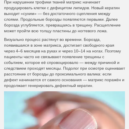
При нарушении трофики тканей матрикс начинает
продуцировать клетки с дефицитом липидов. Новый кератин
выходит «сухим» — без достаточного сцепления между
слоями. Продольные борозды появляются первыми. Далее
борозда углубляется, превращаясь в трещину. Расщепление
может пройти всю толщу пластины до ногтевого ложа.
Визуально процесс растянут во времени. Борозда,
появившаяся в зоне матрикса, достигает свободного края
через 4–6 месяцев на руках и через 10–14 на ногах. Поэтому
пациенты часто не связывают появление трещины с
событием, которое её спровоцировало — между причиной и
следствием проходят месяцы. Подолог при осмотре оценивает
расстояние от борозды до проксимального валика: если
дефект начинается от самого основания — матрикс поражён и
продолжает генерировать дефектный кератин.