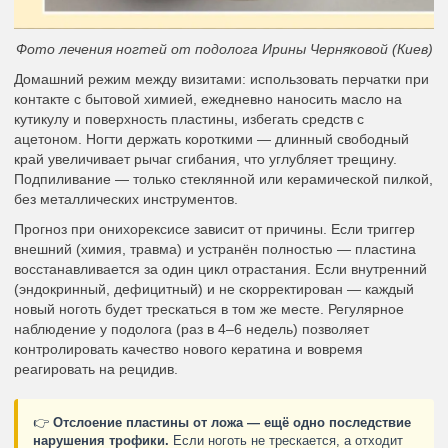
Фото лечения ногтей от подолога Ирины Черняковой (Киев)
Домашний режим между визитами: использовать перчатки при
контакте с бытовой химией, ежедневно наносить масло на
кутикулу и поверхность пластины, избегать средств с
ацетоном. Ногти держать короткими — длинный свободный
край увеличивает рычаг сгибания, что углубляет трещину.
Подпиливание — только стеклянной или керамической пилкой,
без металлических инструментов.
Прогноз при онихорексисе зависит от причины. Если триггер
внешний (химия, травма) и устранён полностью — пластина
восстанавливается за один цикл отрастания. Если внутренний
(эндокринный, дефицитный) и не скорректирован — каждый
новый ноготь будет трескаться в том же месте. Регулярное
наблюдение у подолога (раз в 4–6 недель) позволяет
контролировать качество нового кератина и вовремя
реагировать на рецидив.
👉
Отслоение пластины от ложа — ещё одно последствие
нарушения трофики.
Если ноготь не трескается, а отходит