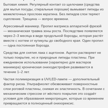
Бытовая химия. Регулярный контакт со щелочами (средства
для мытья посуды, стиральные порошки) вымывает липиды из
межклеточных прослоек кератина. Без липидов слои теряют
сцепление. Трещина — вопрос времени.
Агрессивный маникюр. Пропил матрикса аппаратной фрезой
— механическая травма зоны роста. Последствие появляется
через 2–3 месяца в виде продольной борозды, которая растёт
вместе с ногтем от кутикулы до свободного края. Один пропил
— одна постоянная борозда.
Средства для снятия лака с ацетоном. Ацетон растворяет не
только покрытие, но и природные липиды пластины. При
ежедневном использовании (характерно для мастеров
маникюра) хроническая ониходистрофия развивается в
течение 1–2 лет.
Частая полимеризация в UV/LED-лампе — дополнительный
фактор риска. Ультрафиолет обезвоживает поверхностные
слои роговой пластины, снижая их эластичность. В сочетании с
механическим стрессом от жёсткого покрытия это создаёт
условия для образования микротрещин, которые со временем
превращаются в полноценный онихорексис.