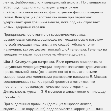
лента, файбергласс или медицинский акрилат. По стандартам
2026 года подологи используют ультратонкие
файберглассовые полоски, фиксируемые фотополимерным
гелем. Конструкция работает как шина при переломе:
удерживает края трещины вместе, пока под ней отрастает
новый, здоровый кератин.
Принципиальное отличие от косметического лака:
армирующая система распределяет механическую нагрузку
по всей площади пластины, а не создаёт жёсткую точку
натяжения, как это делает толстый слой гель-лака. Гель-лак на
трещину — гарантированное углубление дефекта.
Шаг 3. Стимуляция матрикса.
Если причина онихорексиса —
нарушение микроциркуляции, подолог назначает курс массажа
проксимальной зоны (основания ногтя) с коллагеновыми
сыворотками или масляными растворами витамина E. Массаж
восстанавливает капиллярный кровоток в матриксе, что
постепенно нормализует качество нового кератина.
Длительность курса — 3–6 месяцев в зависимости от площади
поражения.
При эндогенных причинах (дефицит микроэлементов,
эндокринные нарушения) подологическая коррекция — лишь