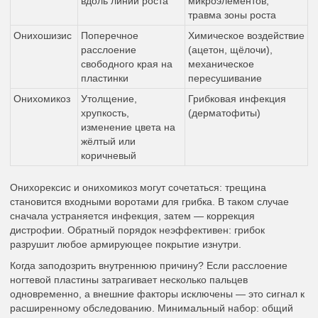
вдоль линии роста
микроэлементов,
травма зоны роста
Онихошизис
Поперечное
Химическое воздействие
расслоение
(ацетон, щёлочи),
свободного края на
механическое
пластинки
пересушивание
Онихомикоз
Утолщение,
Грибковая инфекция
хрупкость,
(дерматофиты)
изменение цвета на
жёлтый или
коричневый
Онихорексис и онихомикоз могут сочетаться: трещина
становится входными воротами для грибка. В таком случае
сначала устраняется инфекция, затем — коррекция
дистрофии. Обратный порядок неэффективен: грибок
разрушит любое армирующее покрытие изнутри.
Когда заподозрить внутреннюю причину? Если расслоение
ногтевой пластины затрагивает несколько пальцев
одновременно, а внешние факторы исключены — это сигнал к
расширенному обследованию. Минимальный набор: общий