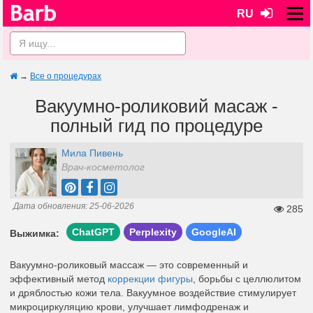
RU
→
Все о процедурах
Вакуумно-роликовий масаж -
полный гид по процедуре
Мила Пивень
Врач-косметолог
Дата обновления: 25-06-2026
285
ChatGPT
Perplexity
GoogleAI
Выжимка:
Вакуумно-роликовый массаж — это современный и
эффективный метод
коррекции фигуры
, борьбы с целлюлитом
и дряблостью кожи тела. Вакуумное воздействие стимулирует
микроциркуляцию крови, улучшает лимфодренаж и