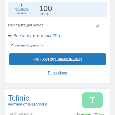
100
Добавить
отзыв
звонков
Имплантация зубов
✔️
➡️ Все услуги и цены (32)
📍
Измаил, Садова, 4а
+38 (067) 203..
показать номер
Подробнее
Tclinic
T
частная стоматология
Тульчановська, 47
Проверено
23 мая