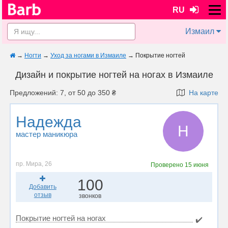
RU
Измаил
→
Ногти
→
Уход за ногами в Измаиле
→
Покрытие ногтей
Дизайн и покрытие ногтей на ногах в Измаиле
Предложений: 7, от 50 до 350 ₴
На карте
Надежда
Н
мастер маникюра
пр. Мира, 26
Проверено
15 июня
100
Добавить
отзыв
звонков
Покрытие ногтей на ногах
✔️