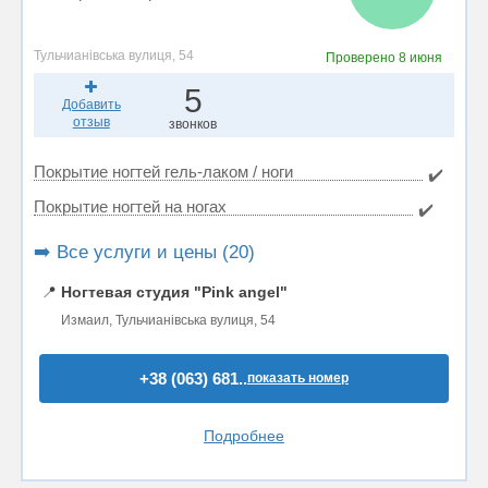
Тульчианівська вулиця, 54
Проверено
8 июня
5
Добавить
отзыв
звонков
Покрытие ногтей гель-лаком / ноги
✔️
Покрытие ногтей на ногах
✔️
➡️ Все услуги и цены (20)
📍
Ногтевая студия "Pink angel"
Измаил, Тульчианівська вулиця, 54
+38 (063) 681..
показать номер
Подробнее