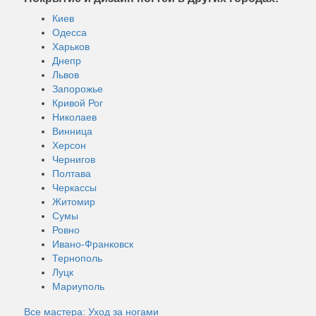
Киев
Одесса
Харьков
Днепр
Львов
Запорожье
Кривой Рог
Николаев
Винница
Херсон
Чернигов
Полтава
Черкассы
Житомир
Сумы
Ровно
Ивано-Франковск
Тернополь
Луцк
Мариуполь
Все мастера: Уход за ногами