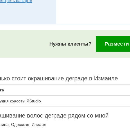
мотреть на карте
Размести
Нужны клиенты?
ько стоит окрашивание деграде в Измаиле
га
удия красоты ЯStudio
ашивание волос деграде рядом со мной
аина, Одесская, Измаил