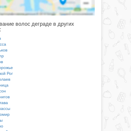
ание волос деграде в других
:
в
сса
ьков
пр
ов
орожье
вой Рог
олаев
ница
сон
нигов
тава
кассы
омир
ы
но