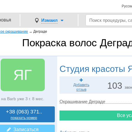
Русск
ровья
Измаил
ое окрашивание
→
Деграде
Покраска волос Дегра
Студия красоты
Я
ЯГ
103
Добавить
зво
отзыв
на Barb уже 3 г. 8 мес.
Окрашивание Деграде
+38 (063) 371..
Все ус
показать номер
Записаться