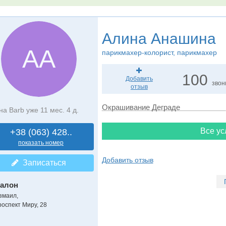
Алина Анашина
АА
парикмахер-колорист, парикмахер
100
Добавить
звон
отзыв
Окрашивание Деграде
на Barb уже 11 мес. 4 д.
Все ус
+38 (063) 428..
показать номер
Добавить отзыв
Записаться
алон
змаил,
роспект Миру, 28