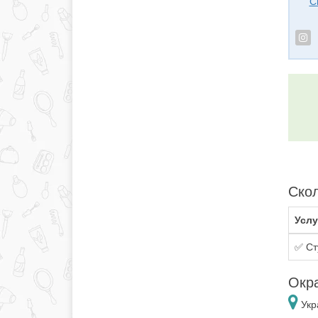
С
Скол
Услу
✅ Ст
Окр
Укр