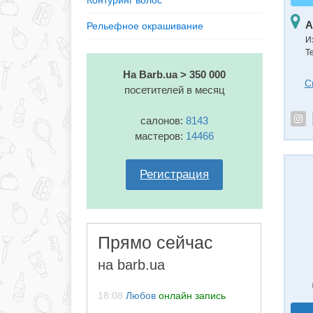
Контуринг волос
А
Рельефное окрашивание
И
Т
На Barb.ua > 350 000
С
посетителей в месяц
салонов:
8143
мастеров:
14466
Регистрация
Прямо сейчас
на barb.ua
18:08
Любов
онлайн запись