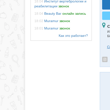
18:04
Институт вертебрологии и
реабилитации
звонок
18:04
Beauty Bar
онлайн запись
18:02
Muramur
звонок
С
18:01
Muramur
звонок
И
Б
С