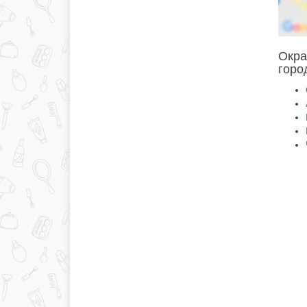
Окра
горо