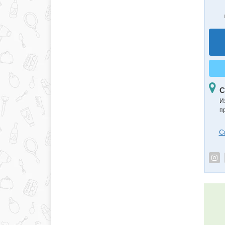
С
И
п
С