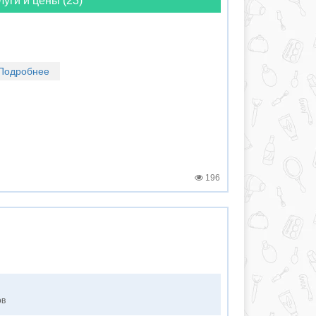
луги и цены (23)
Подробнее
196
ов