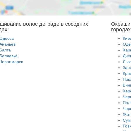
шивание волос деграде в соседних
Окрашив
дах:
городах
Одесса
Кие
Ананьев
Оде
Балта
Хар
Беляевка
Дне
Черноморск
Льв
Зап
Кри
Ник
Вин
Хер
Чер
Пол
Чер
Жит
Сум
Ров