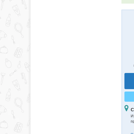
С
И
п