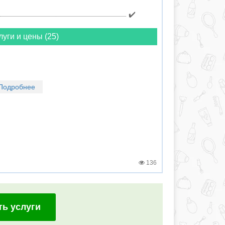
✔️
луги и цены (25)
Подробнее
136
ть услуги