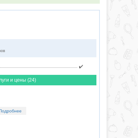
ков
✔️
луги и цены (24)
Подробнее