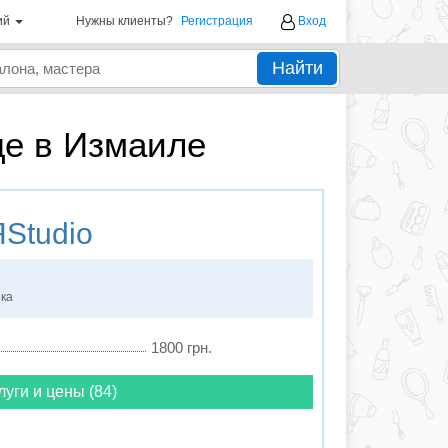
ий
Нужны клиенты?
Регистрация
Вход
Найти
де в Измаиле
Studio
нка
1800 грн.
луги и цены (84)