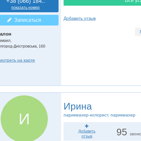
Все ус
+38 (066) 184..
показать номер
Добавить отзыв
Записаться
алон
змаил,
ілгород-Дністровська, 160
мотреть на карте
Ирина
И
парикмахер-колорист, парикмахер
95
Добавить
звонк
отзыв