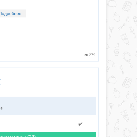
Подробнее
279
к
ов
✔️