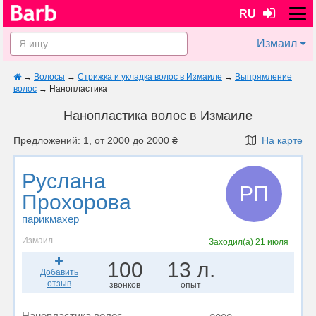
RU
Измаил
→
Волосы
→
Стрижка и укладка волос в Измаиле
→
Выпрямление
волос
→
Нанопластика
Нанопластика волос в Измаиле
Предложений: 1, от 2000 до 2000 ₴
На карте
Руслана
РП
Прохорова
парикмахер
Измаил
Заходил(а)
21 июля
100
13 л.
Добавить
отзыв
звонков
опыт
Нанопластика волос