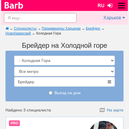
RU
Харьков
→
Специалисты
→
Парикмахеры Харькова
→
Брейдер
→
Новобаварский
→
Холодная Гора
Брейдер на Холодной горе
Брейдер
Выезд на дом
Найдено 3 специалиста
На карте
PRO