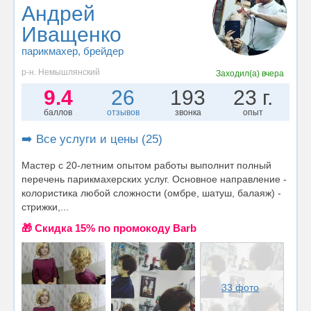
Андрей
Иващенко
парикмахер
, брейдер
р-н. Немышлянский
Заходил(а)
вчера
9.4
26
193
23 г.
баллов
отзывов
звонка
опыт
➡️ Все услуги и цены (25)
Мастер с 20-летним опытом работы выполнит полный
перечень парикмахерских услуг. Основное направление -
колористика любой сложности (омбре, шатуш, балаяж) -
стрижки,...
🎁 Cкидка 15% по промокоду Barb
33 фото