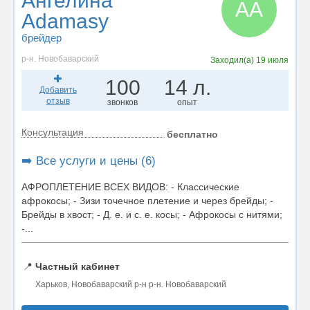
Ангелина
АA
Adamasy
брейдер
р-н. Новобаварский
Заходил(а)
19 июля
100
14 л.
Добавить
отзыв
звонков
опыт
Консультация
бесплатно
➡️ Все услуги и цены (6)
АФРОПЛЕТЕНИЕ ВСЕХ ВИДОВ: - Классические
афрокосы; - Зизи точечное плетение и через брейды; -
Брейды в хвост; - Д. е. и с. е. косы; - Афрокосы с нитями;
-...
📍
Частный кабинет
Харьков, Новобаварский р-н р-н. Новобаварский