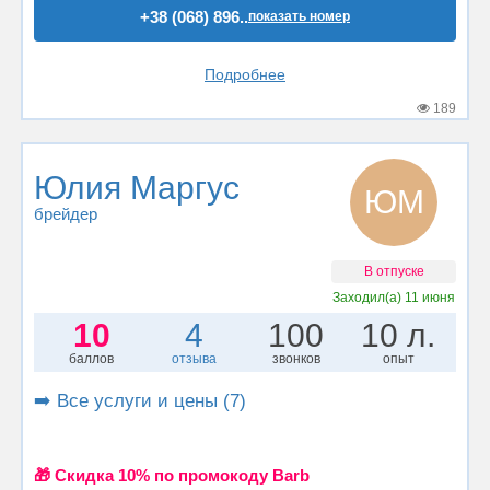
+38 (068) 896..
показать номер
Подробнее
189
Юлия Маргус
ЮМ
брейдер
В отпуске
Заходил(а)
11 июня
10
4
100
10 л.
баллов
отзыва
звонков
опыт
➡️ Все услуги и цены (7)
🎁 Cкидка 10% по промокоду Barb