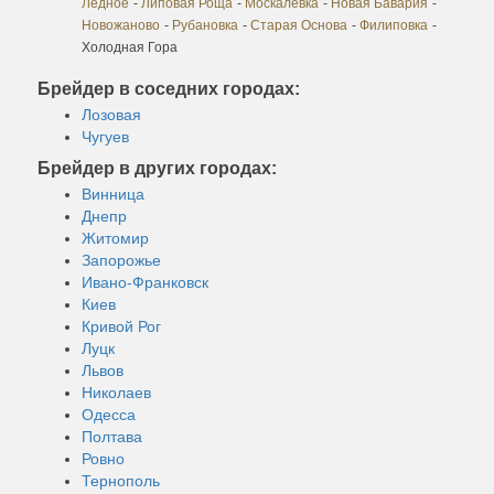
Ледное
-
Липовая Роща
-
Москалевка
-
Новая Бавария
-
Новожаново
-
Рубановка
-
Старая Основа
-
Филиповка
-
Холодная Гора
Брейдер в соседних городах:
Лозовая
Чугуев
Брейдер в других городах:
Винница
Днепр
Житомир
Запорожье
Ивано-Франковск
Киев
Кривой Рог
Луцк
Львов
Николаев
Одесса
Полтава
Ровно
Тернополь