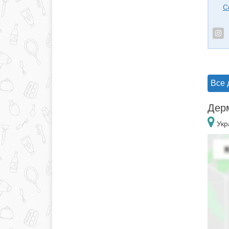
С
Все 
Дерм
Укр