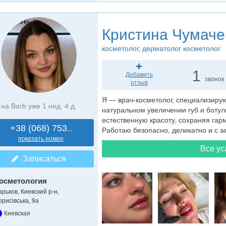
Кристина Чумаче
косметолог
, дерматолог косметолог
1
Добавить
звонок
отзыв
Я — врач-косметолог, специализиру
на Barb уже 1 нед. 4 д.
натуральном увеличении губ и боту
естественную красоту, сохраняя гар
+38 (068) 753..
Работаю безопасно, деликатно и с з
показать номер
Все ус
Записаться
осметология
арьков, Киевский р-н,
орисівська, 9а
Киевская