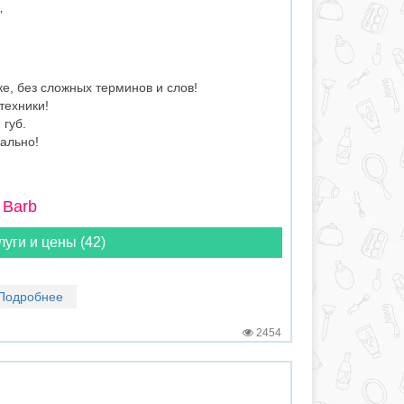
⁣
е, без сложных терминов и слов!
техники!
 губ.
ально!
 Barb
луги и цены (42)
Подробнее
2454