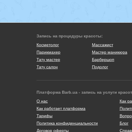
Запись на процедуры красоты:
Косметолог
Массажист
Парикмахер
Мастер маникюра
Тату мастер
Барбершоп
Тату салон
Подолог
Платформа Barb.ua - запись на услуги красо
О нас
Как ра
Как работает платформа
Полит
Тарифы
Вопро
Политика конфиденциальности
Блог
Договор оферты
Справ