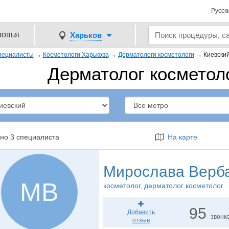
Русск
ровья
Харьков
пециалисты
→
Косметологи Харькова
→
Дерматологи косметологи
→
Киевски
Дерматолог косметол
но 3 специалиста
На карте
Мирослава Верб
МВ
косметолог
, дерматолог косметолог
95
Добавить
звонк
отзыв