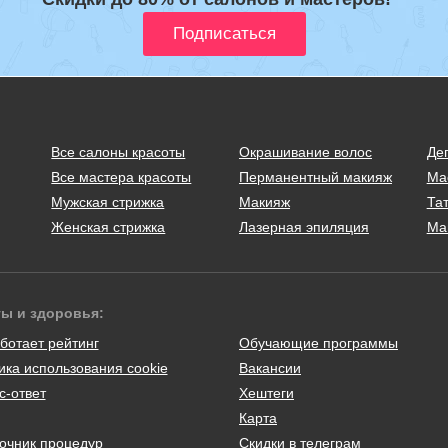
Все салоны красоты
Окрашивание волос
Де
Все мастера красоты
Перманентный макияж
Ма
Мужская стрижка
Макияж
Тат
Женская стрижка
Лазерная эпиляция
Ма
ты и здоровья:
ботает рейтинг
Обучающие программы
ика использования cookie
Вакансии
с-ответ
Хештеги
Карта
очник процедур
Скидки в телеграм