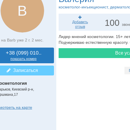
В
косметолог-инъекционист
, дерматол
100
Добавить
звон
отзыв
Лидер мнений косметологии. 15+ ле
на Barb уже 2 г. 2 мес.
Подчеркиваю естественную красоту.
+38 (099) 010..
Все ус
показать номер
Записаться
осметология
арьков, Киевский р-н,
іршмана,17
мотреть на карте