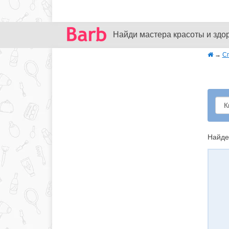
Найди мастера красоты и здо
→
С
Найде