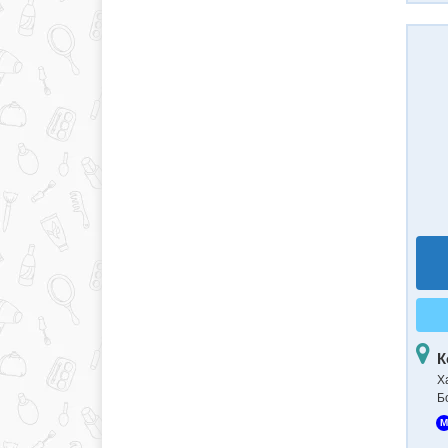
К
Х
Б
M