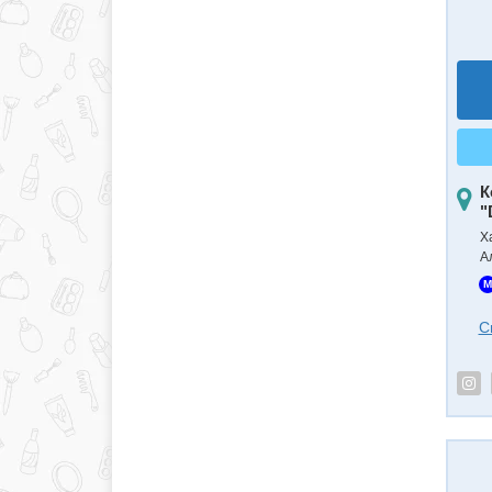
К
"
Х
А
M
С