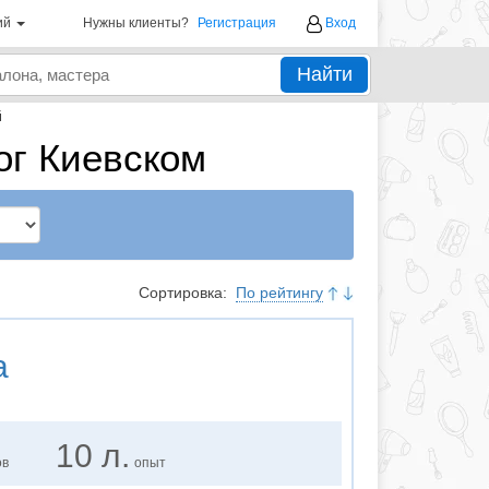
ий
Нужны клиенты?
Регистрация
Вход
Найти
й
ог Киевском
Сортировка:
По рейтингу
а
10 л.
ов
опыт