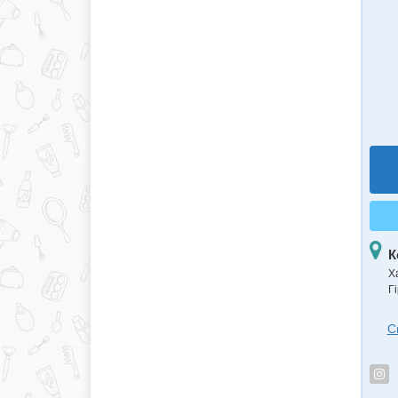
К
Х
Г
С