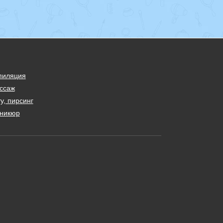
пиляция
ссаж
у, пирсинг
никюр