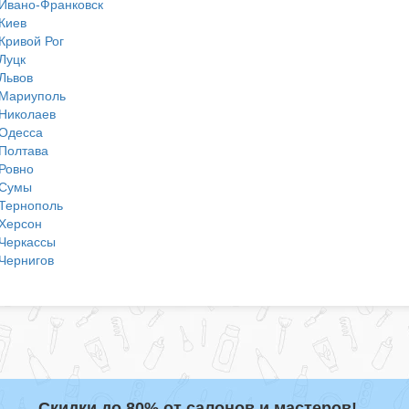
Ивано-Франковск
Киев
Кривой Рог
Луцк
Львов
Мариуполь
Николаев
Одесса
Полтава
Ровно
Сумы
Тернополь
Херсон
Черкассы
Чернигов
Скидки до 80% от салонов и мастеров!