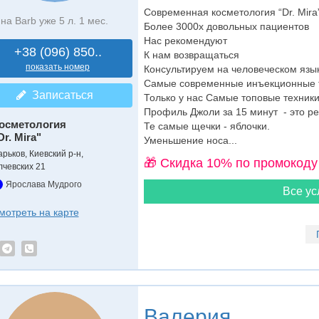
Современная косметология “Dr. Mira”⁣
на Barb уже 5 л. 1 мес.
Более 3000х довольных пациентов
Нас рекомендуют
+38 (096) 850..
К нам возвращаться
показать номер
Консультируем на человеческом язык
⁣⁣Самые современные инъекционные 
Записаться
Только у нас Самые топовые техники
Профиль Джоли за 15 минут - это ре
осметология
Те самые щечки - яблочки.
Dr. Mira"
Уменьшение носа...
арьков, Киевский р-н,
🎁 Cкидка 10% по промокоду
лчевских 21
Ярослава Мудрого
Все ус
мотреть на карте
Валерия