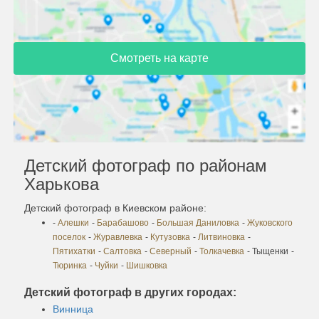
Смотреть на карте
Детский фотограф по районам
Харькова
Детский фотограф в Киевском районе:
-
Алешки
-
Барабашово
-
Большая Даниловка
-
Жуковского
поселок
-
Журавлевка
-
Кутузовка
-
Литвиновка
-
Пятихатки
-
Салтовка
-
Северный
-
Толкачевка
- Тыщенки
-
Тюринка
-
Чуйки
-
Шишковка
Детский фотограф в других городах:
Винница