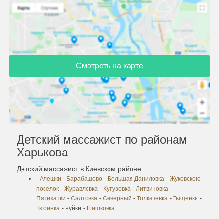
Смотреть на карте
Детский массажист по районам
Харькова
Детский массажист в Киевском районе:
-
Алешки
-
Барабашово
-
Большая Даниловка
-
Жуковского
поселок
-
Журавлевка
-
Кутузовка
-
Литвиновка
-
Пятихатки
-
Салтовка
-
Северный
-
Толкачевка
-
Тыщенки
-
Тюринка
- Чуйки
-
Шишковка