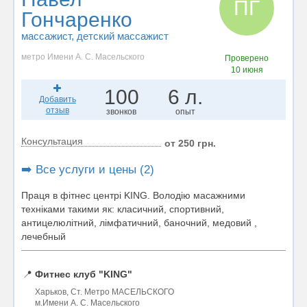
ПГ
Гончаренко
массажист
, детский массажист
метро Имени А. С. Масельского
Проверено
10 июня
100
6 л.
Добавить
отзыв
звонков
опыт
Консультация
от 250 грн.
➡️ Все услуги и цены (2)
Праця в фітнес центрі KING. Володію масажними
техніками такими як: класичний, спортивний,
антицелюлітний, лімфатичний, баночний, медовий ,
лечебный
📍
Фитнес клуб "KING"
Харьков, Ст. Метро МАСЕЛЬСКОГО
м.Имени А. С. Масельского