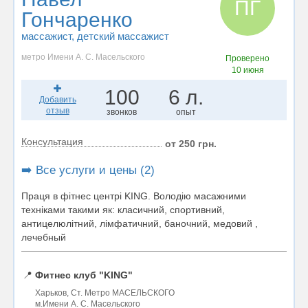
ПГ
Гончаренко
массажист
, детский массажист
метро Имени А. С. Масельского
Проверено
10 июня
100
6 л.
Добавить
отзыв
звонков
опыт
Консультация
от 250 грн.
➡️ Все услуги и цены (2)
Праця в фітнес центрі KING. Володію масажними
техніками такими як: класичний, спортивний,
антицелюлітний, лімфатичний, баночний, медовий ,
лечебный
📍
Фитнес клуб "KING"
Харьков, Ст. Метро МАСЕЛЬСКОГО
м.Имени А. С. Масельского