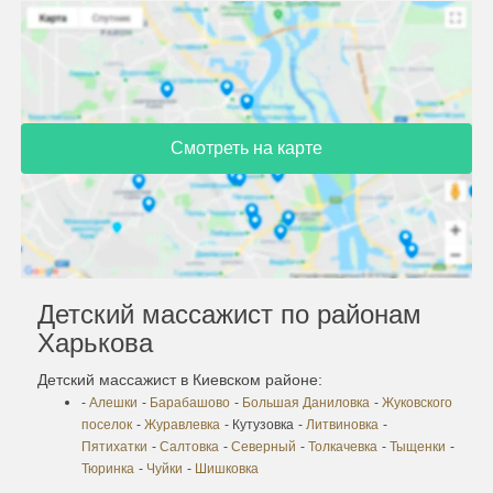
Смотреть на карте
Детский массажист по районам
Харькова
Детский массажист в Киевском районе:
-
Алешки
-
Барабашово
-
Большая Даниловка
-
Жуковского
поселок
-
Журавлевка
- Кутузовка
-
Литвиновка
-
Пятихатки
-
Салтовка
-
Северный
-
Толкачевка
-
Тыщенки
-
Тюринка
-
Чуйки
-
Шишковка