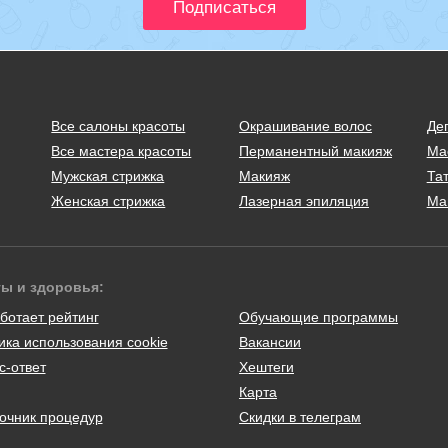
Все салоны красоты
Окрашивание волос
Де
Все мастера красоты
Перманентный макияж
Ма
Мужская стрижка
Макияж
Тат
Женская стрижка
Лазерная эпиляция
Ма
ты и здоровья:
ботает рейтинг
Обучающие программы
ика использования cookie
Вакансии
с-ответ
Хештеги
Карта
очник процедур
Скидки в телеграм