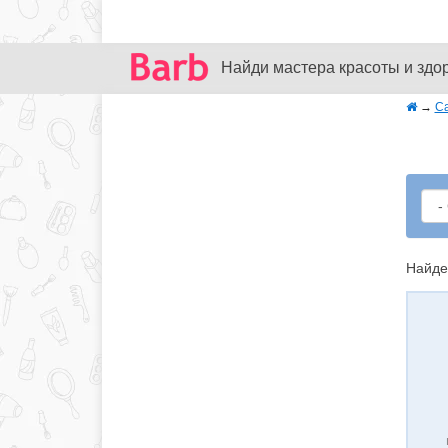
Найди мастера красоты и здо
→
С
Найде