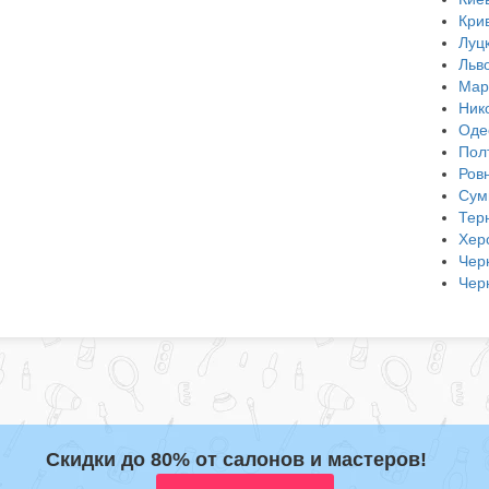
Кри
Луц
Льв
Мар
Ник
Оде
Пол
Ров
Сум
Тер
Хер
Чер
Чер
Скидки до 80% от салонов и мастеров!