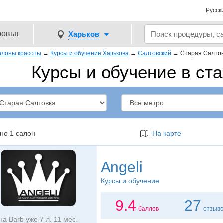
Русск
ровья
Харьков
алоны красоты
→
Курсы и обучение Харькова
→
Салтовский
→
Старая Салто
Курсы и обучение в ст
но 1 салон
На карте
Angeli
Курсы и обучение
9.4
27
баллов
отзыв
на Barb уже 7 л. 11 мес.