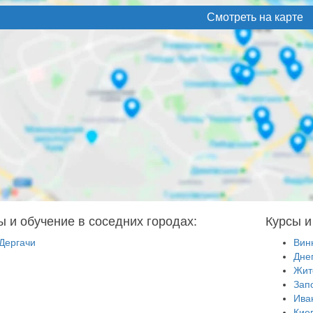
Смотреть на карте
ы и обучение в соседних городах:
Курсы и
Дергачи
Вин
Дне
Жит
Зап
Ива
Кие