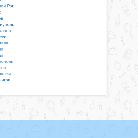
вой Рог
к
ов
иуполь
олаев
сса
тава
но
ы
нополь
сон
кассы
нигов