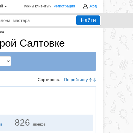
ий
Нужны клиенты?
Регистрация
Вход
Найти
вка
арой Салтовке
Сортировка:
По рейтингу
826
ов
звонков