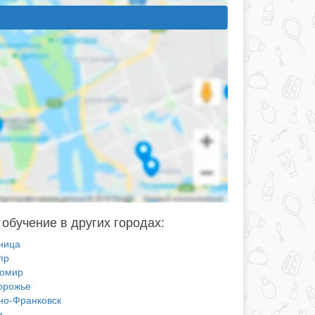
 обучение в других городах:
ница
пр
омир
орожье
но-Франковск
в