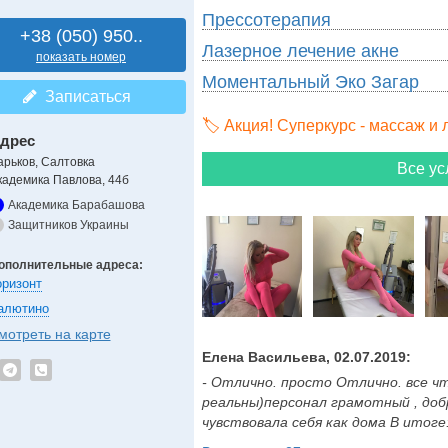
Прессотерапия
+38 (050) 950..
Лазерное лечение акне
показать номер
Моментальный Эко Загар
Записаться
🏷️ Акция! Суперкурс - массаж и
дрес
арьков, Салтовка
Все ус
кадемика Павлова, 44б
Академика Барабашова
Защитников Украины
ополнительные адреса:
оризонт
алютино
мотреть на карте
Елена Васильева, 02.07.2019:
- Отлично. просто Отлично. все чт
реальны)персонал грамотный , доб
чувствовала себя как дома В итоге: -