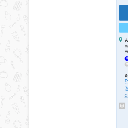
А
Х
А
M
M
Д
Г
З
С