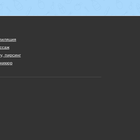
пиляция
ссаж
у, пирсинг
никюр