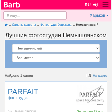
RU
Харьков
→
Салоны красоты
→
Фотостудии Харькова
→
Немышлянский
Лучшие фотостудии Немышлянском
Найдено 1 салон
На карте
PARFAIT
фотостудия
р-н. Немышлянский
Проверено
23 мая