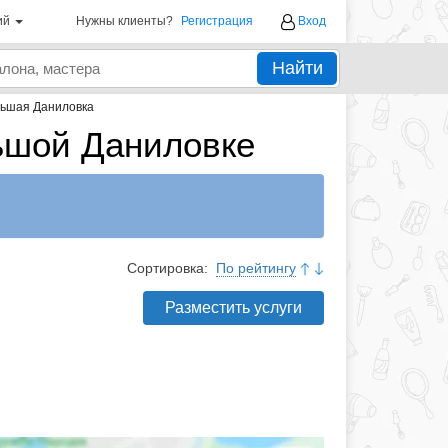
ий
Нужны клиенты?
Регистрация
Вход
Найти
ьшая Даниловка
ьшой Даниловке
Сортировка:
По рейтингу
Разместить услуги