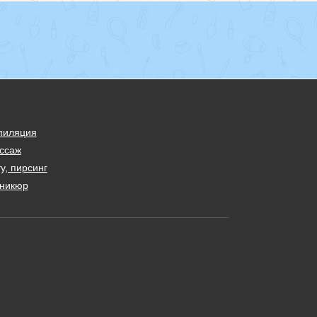
пиляция
ссаж
у, пирсинг
никюр