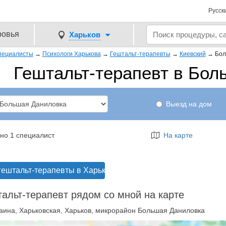
Русск
ровья
Харьков
пециалисты
→
Психологи Харькова
→
Гештальт-терапевты
→
Киевский
→
Бол
Гештальт-терапевт в Бол
Выезд на дом
но 1 специалист
На карте
гештальт-терапевты в Харькове
альт-терапевт рядом со мной на карте
аина, Харьковская, Харьков, микрорайон Большая Даниловка