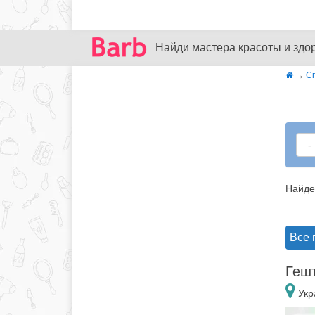
Найди мастера красоты и здо
→
С
Найде
Все 
Гешт
Укр