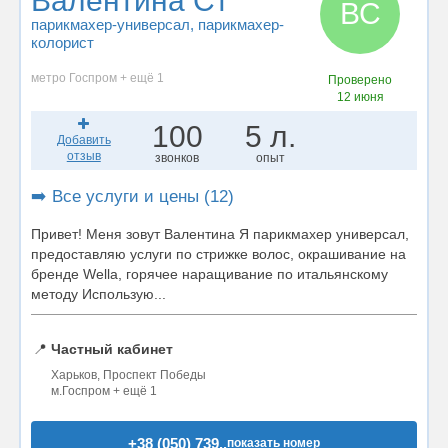
Валентина Ст
ВС
парикмахер-универсал
, парикмахер-
колорист
метро Госпром + ещё 1
Проверено
12 июня
100
5 л.
Добавить
отзыв
звонков
опыт
➡️ Все услуги и цены (12)
Привет! Меня зовут Валентина Я парикмахер универсал,
предоставляю услуги по стрижке волос, окрашивание на
бренде Wella, горячее наращивание по итальянскому
методу Использую...
📍
Частный кабинет
Харьков, Проспект Победы
м.Госпром + ещё 1
+38 (050) 739..
показать номер