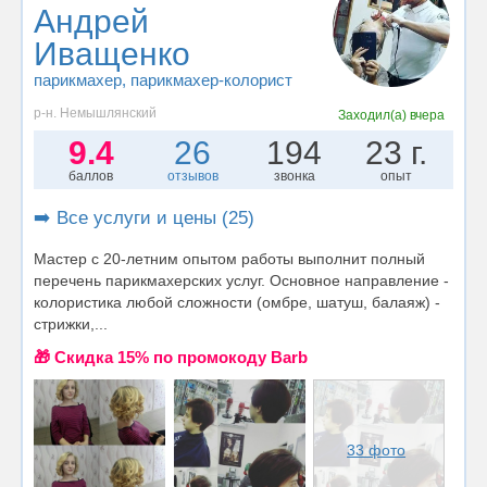
Андрей
Иващенко
парикмахер
, парикмахер-колорист
р-н. Немышлянский
Заходил(а)
вчера
9.4
26
194
23 г.
баллов
отзывов
звонка
опыт
➡️ Все услуги и цены (25)
Мастер с 20-летним опытом работы выполнит полный
перечень парикмахерских услуг. Основное направление -
колористика любой сложности (омбре, шатуш, балаяж) -
стрижки,...
🎁 Cкидка 15% по промокоду Barb
33 фото