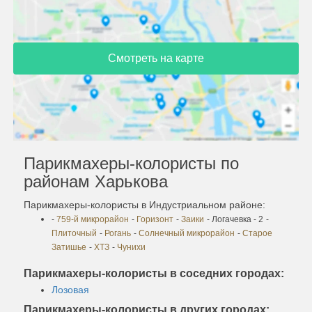
Смотреть на карте
Парикмахеры-колористы по
районам Харькова
Парикмахеры-колористы в Индустриальном районе:
-
759-й микрорайон
-
Горизонт
-
Заики
- Логачевка - 2
-
Плиточный
-
Рогань
-
Солнечный микрорайон
-
Старое
Затишье
-
ХТЗ
-
Чунихи
Парикмахеры-колористы в соседних городах:
Лозовая
Парикмахеры-колористы в других городах: