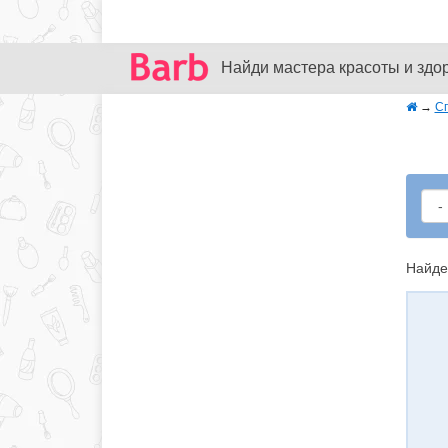
Найди мастера красоты и здо
→
С
Найде