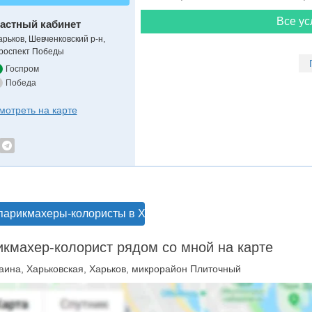
Все ус
астный кабинет
арьков, Шевченковский р-н,
роспект Победы
Госпром
Победа
мотреть на карте
парикмахеры-колористы в Харькове
кмахер-колорист рядом со мной на карте
аина, Харьковская, Харьков, микрорайон Плиточный