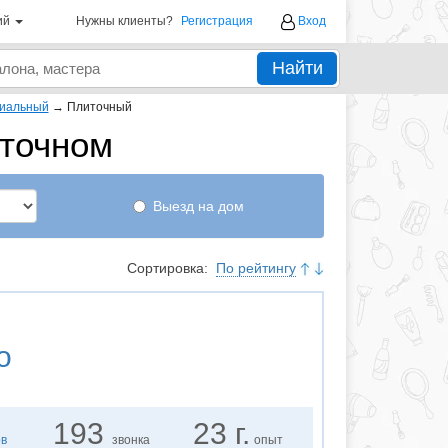
ий
Нужны клиенты?
Регистрация
Вход
Найти
иальный
→
Плиточный
иточном
Выезд на дом
Сортировка:
По рейтингу
о
193
23 г.
ов
звонка
опыт