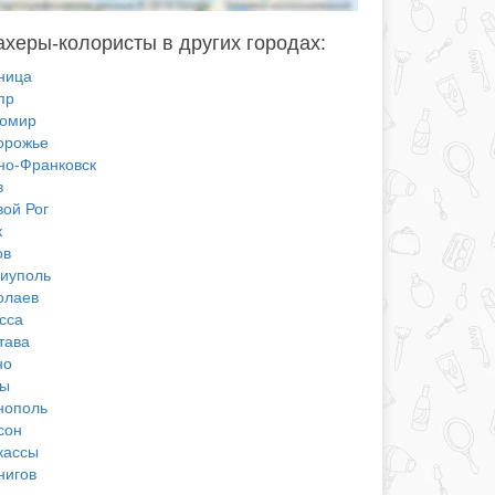
херы-колористы в других городах:
ница
пр
омир
орожье
но-Франковск
в
вой Рог
к
ов
иуполь
олаев
сса
тава
но
ы
нополь
сон
кассы
нигов