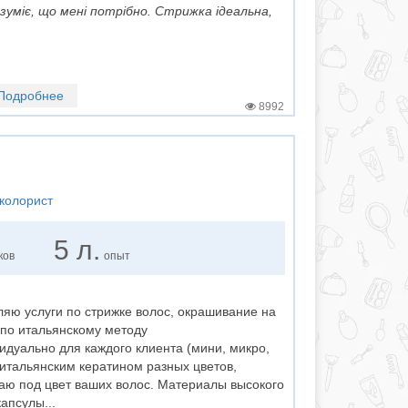
зуміє, що мені потрібно. Стрижка ідеальна,
Подробнее
8992
колорист
5 л.
ков
опыт
яю услуги по стрижке волос, окрашивание на
 по итальянскому методу
дуально для каждого клиента (мини, микро,
итальянским кератином разных цветов,
аю под цвет ваших волос. Материалы высокого
апсулы...