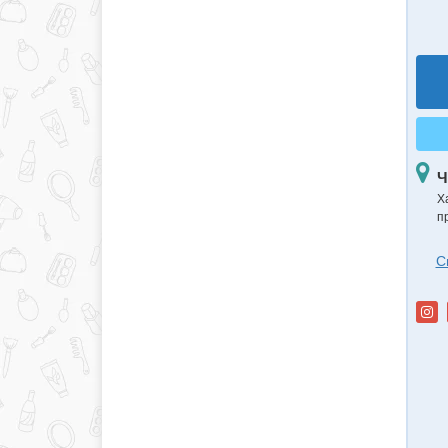
Ч
Х
п
С