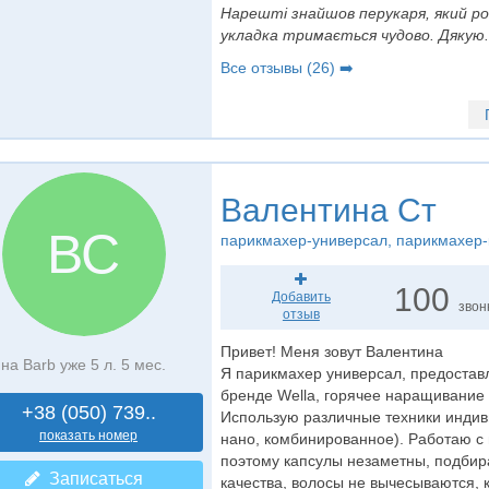
Нарешті знайшов перукаря, який ро
укладка тримається чудово. Дякую.
Все отзывы (26) ➡️
Валентина Ст
ВС
парикмахер-универсал
, парикмахер-
100
Добавить
звон
отзыв
Привет! Меня зовут Валентина
на Barb уже 5 л. 5 мес.
Я парикмахер универсал, предоставл
бренде Wella, горячее наращивание
+38 (050) 739..
Использую различные техники индиви
показать номер
нано, комбинированное). Работаю с 
поэтому капсулы незаметны, подбир
Записаться
качества, волосы не вычесываются, к