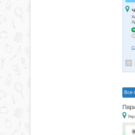
Ч
Х
П
M
M
С
Все 
Пари
Укр