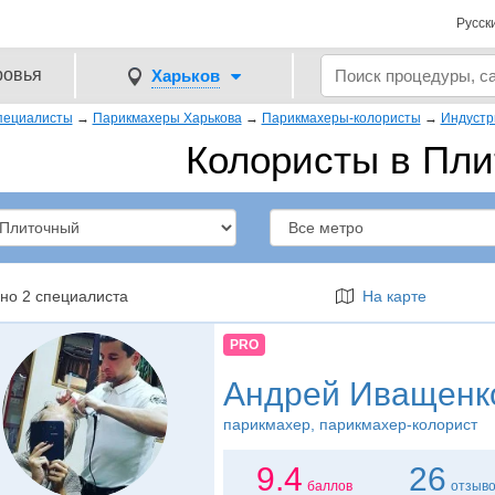
Русск
ровья
Харьков
пециалисты
→
Парикмахеры Харькова
→
Парикмахеры-колористы
→
Индустр
Колористы в Пл
но 2 специалиста
На карте
PRO
Андрей Иващенк
парикмахер
, парикмахер-колорист
9.4
26
баллов
отзыв