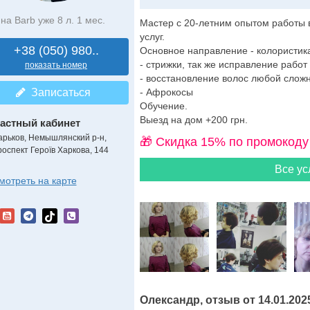
на Barb уже 8 л. 1 мес.
Мастер с 20-летним опытом работы 
услуг.
+38 (050) 980..
Основное направление - колористик
- стрижки, так же исправление работ
показать номер
- восстановление волос любой сложн
Записаться
- Афрокосы
Обучение.
Выезд на дом +200 грн.
астный кабинет
арьков, Немышлянский р-н,
🎁 Cкидка 15% по промокоду
роспект Героїв Харкова, 144
Все ус
мотреть на карте
Олександр, отзыв от 14.01.202