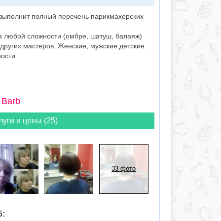
выполнит полный перечень парикмахерских
а любой сложности (омбре, шатуш, балаяж)
 других мастеров. Женские, мужские детские.
ости.
 Barb
луги и цены (25)
33 фото
5: