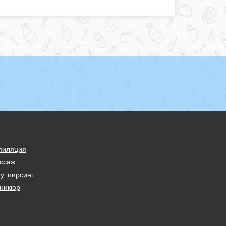
пиляция
ссаж
у, пирсинг
никюр