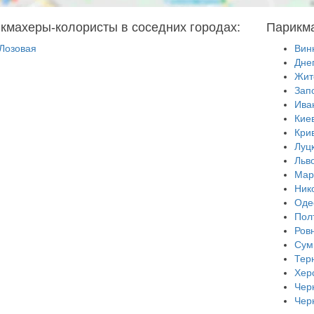
кмахеры-колористы в соседних городах:
Парикма
Лозовая
Вин
Дне
Жит
Зап
Ива
Кие
Кри
Луц
Льв
Мар
Ник
Оде
Пол
Ров
Сум
Тер
Хер
Чер
Чер