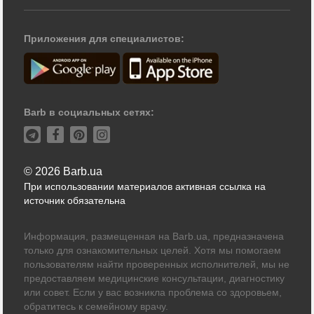
Приложения для специалистов:
Barb в социальных сетях:
© 2026 Barb.ua
При использовании материалов активная ссылка на
источник обязательна
Информация, размещенная на Barb.ua, предназначена
только для ознакомительных целей. Хотя мы помогаем
пользователям найти проверенных исполнителей, мы не
предоставляем медицинские консультации, диагностику
или совет. Если у вас возникла проблема со здоровьем,
обратитесь к семейному врачу.