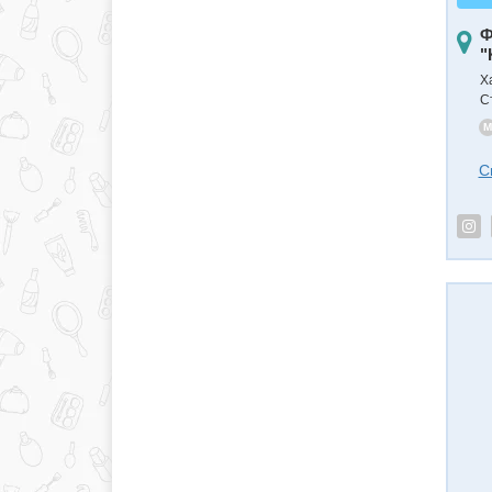
Ф
"
Х
С
M
С