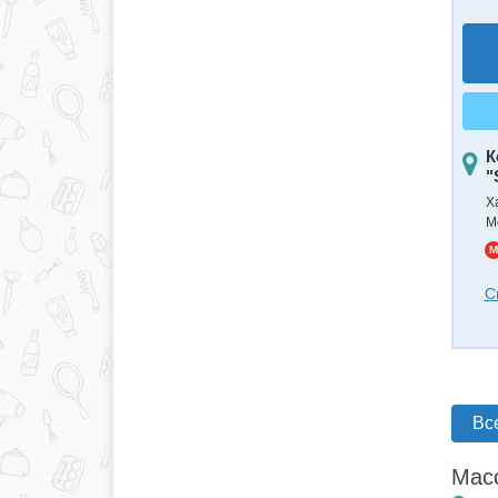
К
"
Х
М
M
С
Вс
Масс