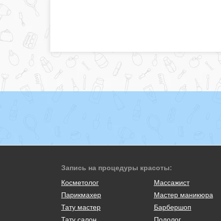
Запись на процедуры красоты:
Косметолог
Массажист
Парикмахер
Мастер маникюра
Тату мастер
Барбершоп
Тату салон
Подолог