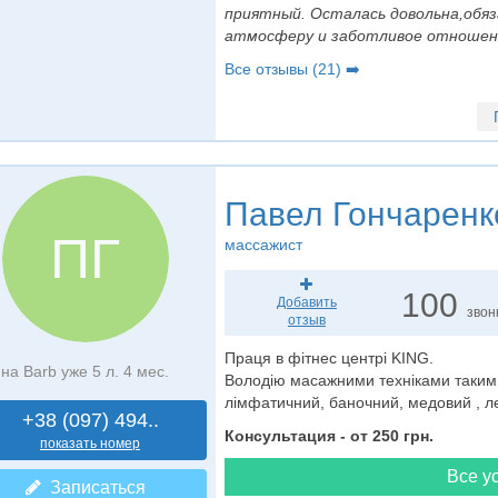
приятный. Осталась довольна,обяз
атмосферу и заботливое отношен
Все отзывы (21) ➡️
Павел Гончаренк
ПГ
массажист
100
Добавить
звон
отзыв
Праця в фітнес центрі KING.
на Barb уже 5 л. 4 мес.
Володію масажними техніками такими
лімфатичний, баночний, медовий , 
+38 (097) 494..
Консультация - от 250 грн.
показать номер
Все ус
Записаться