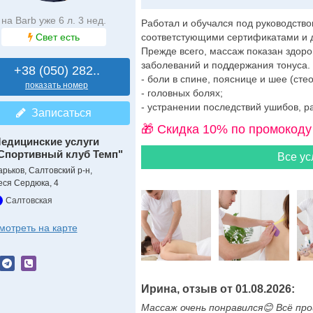
на Barb уже 6 л. 3 нед.
Работал и обучался под руководств
Свет есть
соответстующими сертификатами и 
Прежде всего, массаж показан здор
заболеваний и поддержания тонуса.
+38 (050) 282..
- боли в спине, пояснице и шее (стео
показать номер
- головных болях;
- устранении последствий ушибов, р
Записаться
🎁 Cкидка 10% по промокоду
едицинские услуги
Спортивный клуб Темп"
Все ус
арьков, Салтовский р-н,
еся Сердюка, 4
Салтовская
мотреть на карте
Ирина, отзыв от 01.08.2026:
Массаж очень понравился😊 Всё п