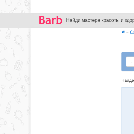
Найди мастера красоты и здо
→
С
Найде