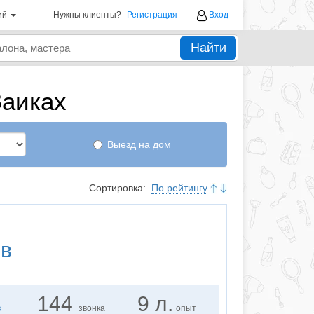
ий
Нужны клиенты?
Регистрация
Вход
Найти
Заиках
Выезд на дом
Сортировка:
По рейтингу
ов
144
9 л.
в
звонка
опыт