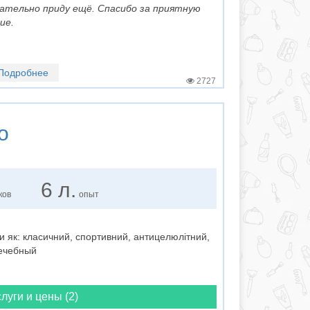
ательно приду ещё. Спасибо за приятную
ие.
Подробнее
2727
о
6 л.
ков
опыт
 як: класичний, спортивний, антицелюлітний,
лечебный
луги и цены (2)