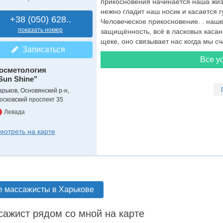
прикосновения начинается наша жизн
нежно гладит наш носик и касается г
+38 (050) 628..
Человеческое прикосновение. . наше
показать номер
защищённость, всё в ласковых касан
щеке, оно связывает нас когда мы сч
Записаться
Все ус
осметология
Sun Shine"
арьков, Основянский р-н,
осковский проспект 35
Левада
мотреть на карте
е массажисты в Харькове
ажист рядом со мной на карте