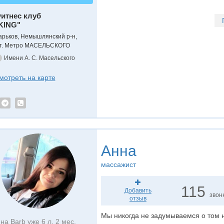
итнес клуб
KING"
арьков, Немышлянский р-н,
т. Метро МАСЕЛЬСКОГО
Имени А. С. Масельского
мотреть на карте
Анна
массажист
115
Добавить
звон
отзыв
Мы никогда не задумываемся о том н
на Barb уже 6 л. 2 мес.