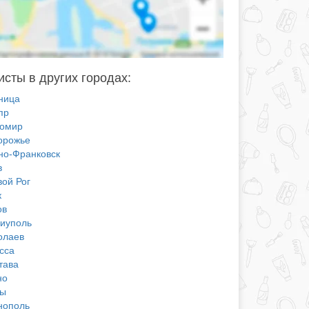
сты в других городах:
ница
пр
омир
орожье
но-Франковск
в
вой Рог
к
ов
иуполь
олаев
сса
тава
но
ы
нополь