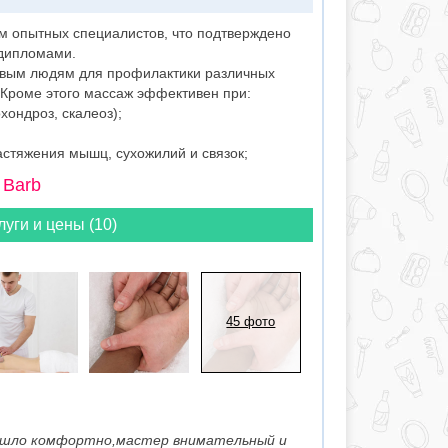
ом опытных специалистов, что подтверждено
дипломами.
овым людям для профилактики различных
 Кроме этого массаж эффективен при:
хондроз, скалеоз);
астяжения мышц, сухожилий и связок;
 Barb
луги и цены (10)
45 фото
рошло комфортно,мастер внимательный и