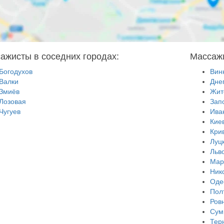
ажисты в соседних городах:
Массажи
Богодухов
Вин
Валки
Дне
Змиёв
Жит
Лозовая
Зап
Чугуев
Ива
Кие
Кри
Луц
Льв
Мар
Ник
Оде
Пол
Ров
Сум
Тер