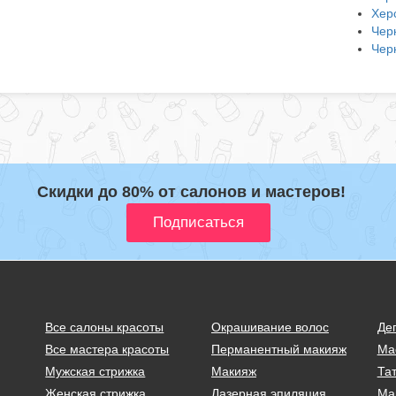
Хер
Чер
Чер
Скидки до 80% от салонов и мастеров!
Все салоны красоты
Окрашивание волос
Де
Все мастера красоты
Перманентный макияж
Ма
Мужская стрижка
Макияж
Тат
Женская стрижка
Лазерная эпиляция
Ма