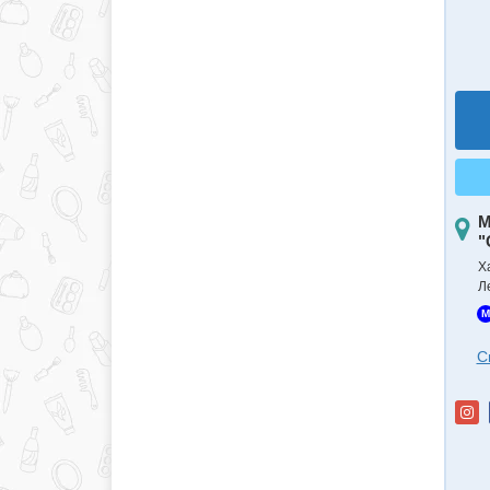
М
"
Х
Л
M
С