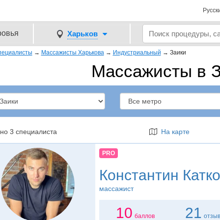
Русск
ровья
Харьков
пециалисты
→
Массажисты Харькова
→
Индустриальный
→
Заики
Массажисты в 
но 3 специалиста
На карте
PRO
Константин Катк
массажист
10
21
баллов
отзы