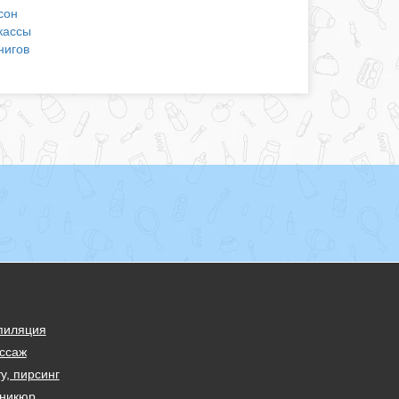
сон
кассы
нигов
пиляция
ссаж
у, пирсинг
никюр