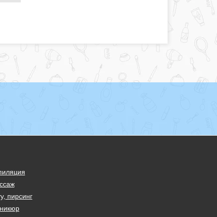
пиляция
ссаж
у, пирсинг
никюр