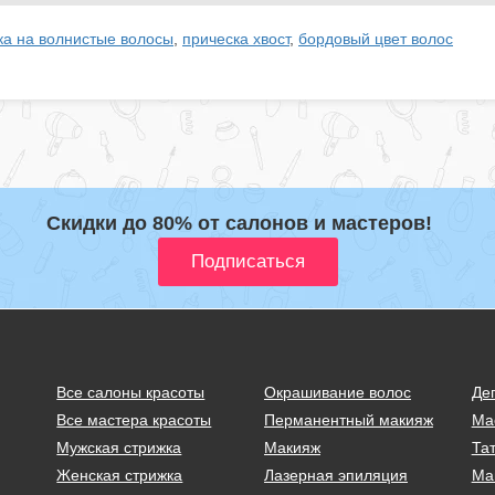
ка на волнистые волосы
,
прическа хвост
,
бордовый цвет волос
Скидки до 80% от салонов и мастеров!
Все салоны красоты
Окрашивание волос
Де
Все мастера красоты
Перманентный макияж
Ма
Мужская стрижка
Макияж
Тат
Женская стрижка
Лазерная эпиляция
Ма