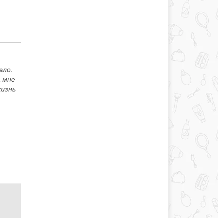
ало.
а мне
жизнь