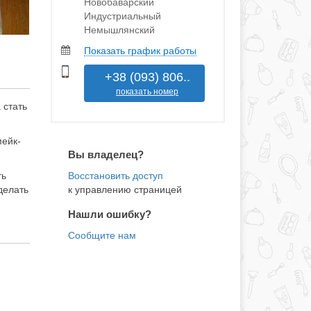
Новобаварский
Индустриальный
Немышлянский
Показать график работы
+38 (093) 806..
показать номер
 стать
мейк-
Вы владелец?
ть
к управлению страницей
делать
Нашли ошибку?