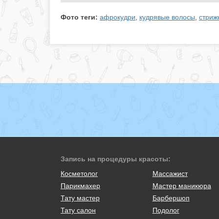
Фото теги:
афрокудри
,
кудрявые волосы
,
стриж
Запись на процедуры красоты:
Косметолог
Массажист
Парикмахер
Мастер маникюра
Тату мастер
Барбершоп
Тату салон
Подолог