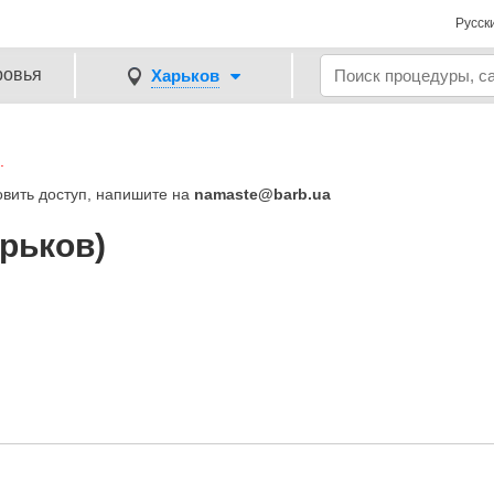
Русск
ровья
Харьков
.
овить доступ, напишите на
namaste@barb.ua
рьков)