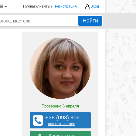
ий
Нужны клиенты?
Регистрация
Вход
Найти
Проверено
6 апреля
+38 (093) 806..
показать номер
Записаться