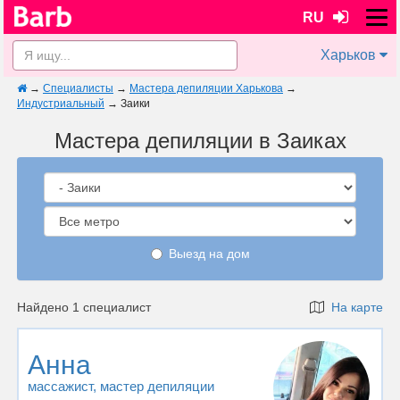
RU
Харьков
→
Специалисты
→
Мастера депиляции Харькова
→
Индустриальный
→
Заики
Мастера депиляции в Заиках
Выезд на дом
Найдено 1 специалист
На карте
Анна
массажист
, мастер депиляции