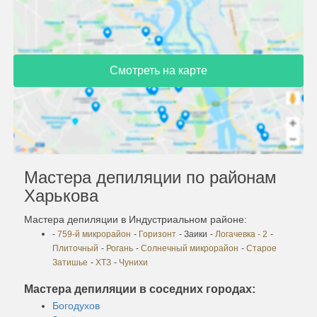
Смотреть на карте
Мастера депиляции по районам
Харькова
Мастера депиляции в Индустриальном районе:
-
759-й микрорайон
-
Горизонт
- Заики
-
Логачевка - 2
-
Плиточный
-
Рогань
-
Солнечный микрорайон
-
Старое
Затишье
-
ХТЗ
-
Чунихи
Мастера депиляции в соседних городах:
Богодухов