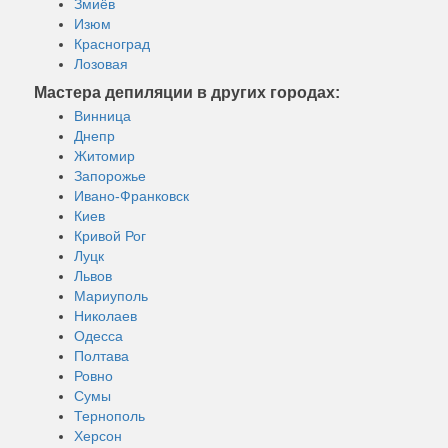
Змиёв
Изюм
Красноград
Лозовая
Мастера депиляции в других городах:
Винница
Днепр
Житомир
Запорожье
Ивано-Франковск
Киев
Кривой Рог
Луцк
Львов
Мариуполь
Николаев
Одесса
Полтава
Ровно
Сумы
Тернополь
Херсон