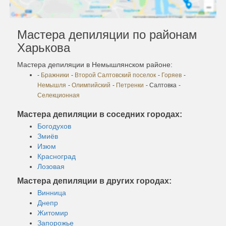
Мастера депиляции по районам
Харькова
Мастера депиляции в Немышлянском районе:
-
Бражники
-
Второй Салтовский поселок
-
Горяев
-
Немышля
-
Олимпийский
-
Петренки
- Салтовка
-
Селекционная
Мастера депиляции в соседних городах:
Богодухов
Змиёв
Изюм
Красноград
Лозовая
Мастера депиляции в других городах:
Винница
Днепр
Житомир
Запорожье