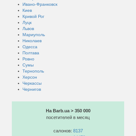
Ивано-Франковск
Киев
Кривой Рог
Луцк
Львов
Мариуполь
Николаев
Одесса
Полтава
Ровно
Сумы
Тернополь
Херсон
Черкассы
Чернигов
На Barb.ua > 350 000
посетителей в месяц
салонов:
8137