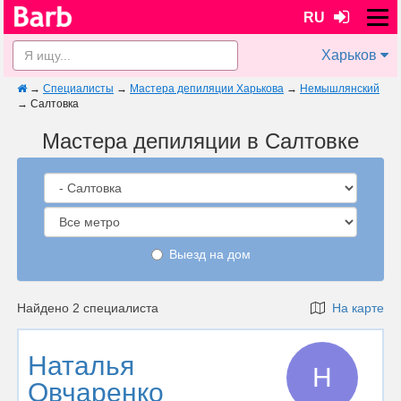
RU
Харьков
→
Специалисты
→
Мастера депиляции Харькова
→
Немышлянский
→
Салтовка
Мастера депиляции в Салтовке
Выезд на дом
Найдено 2 специалиста
На карте
Наталья
Н
Овчаренко