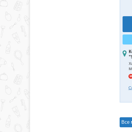
К
"
Х
М
M
С
Все 