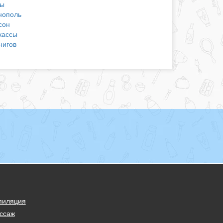
ы
нополь
сон
кассы
нигов
пиляция
ссаж