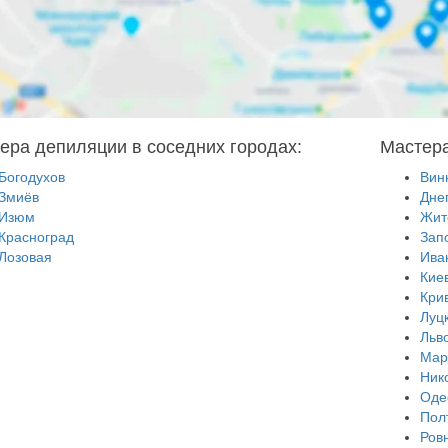
ера депиляции в соседних городах:
Мастера
Богодухов
Вин
Змиёв
Дне
Изюм
Жит
Красноград
Зап
Лозовая
Ива
Кие
Кри
Луц
Льв
Мар
Ник
Оде
Пол
Ров