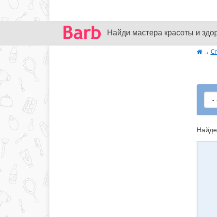
Найди мастера красоты и здо
→
С
Найде