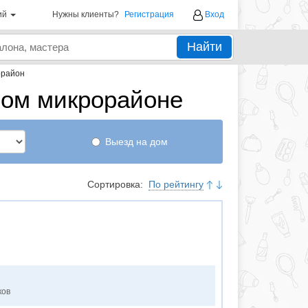
ий
Нужны клиенты?
Регистрация
Вход
Найти
орайон
-ом микрорайоне
Выезд на дом
Сортировка:
По рейтингу
ков