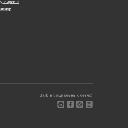
у, пирсинг
никюр
Barb в социальных сетях: