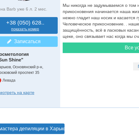
Мы никогда не задумываемся о том н
на Barb уже 6 л. 2 мес.
прикосновения начинается наша жизн
нежно гладит наш носик и касается г
+38 (050) 628..
Человеческое прикосновение. . наше
показать номер
защищённость, всё в ласковых касан
щеке, оно связывает нас когда мы сч
Записаться
Все ус
осметология
Sun Shine"
арьков, Основянский р-н,
осковский проспект 35
Левада
мотреть на карте
мастера депиляции в Харькове