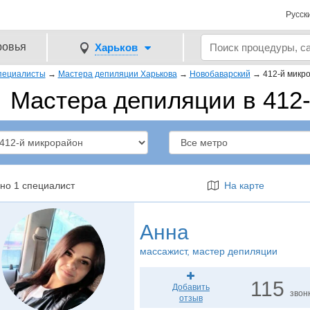
Русск
ровья
Харьков
пециалисты
→
Мастера депиляции Харькова
→
Новобаварский
→
412-й микр
Мастера депиляции в 412
но 1 специалист
На карте
Анна
массажист
, мастер депиляции
115
Добавить
звон
отзыв