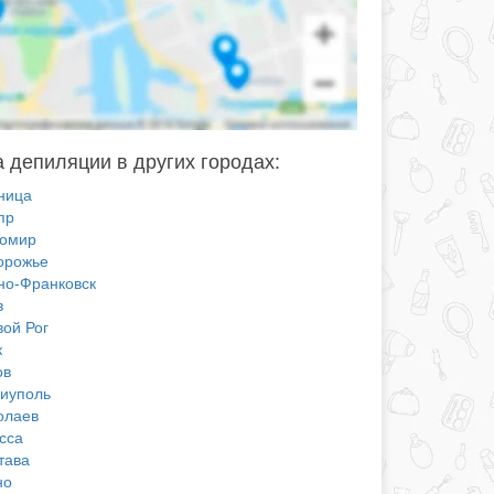
 депиляции в других городах:
ница
пр
омир
орожье
но-Франковск
в
вой Рог
к
ов
иуполь
олаев
сса
тава
но