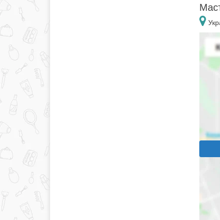
Маст
Укр