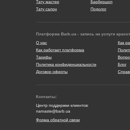
Тату мастер
Барбершоп
Тату салон
Подолог
Платформа Barb.ua - запись на услуги красо
О нас
Как ра
Как работает платформа
Полит
Тарифы
Вопро
Политика конфиденциальности
Блог
Договор оферты
Справ
Контакты:
Центр поддержки клиентов:
namaste@barb.ua
Форма обратной связи