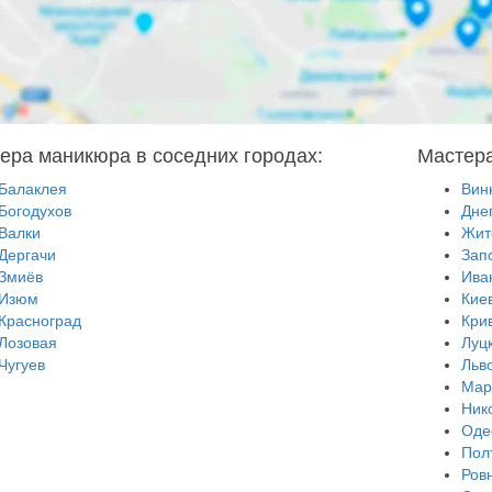
ера маникюра в соседних городах:
Мастера
Балаклея
Вин
Богодухов
Дне
Валки
Жит
Дергачи
Зап
Змиёв
Ива
Изюм
Кие
Красноград
Кри
Лозовая
Луц
Чугуев
Льв
Мар
Ник
Оде
Пол
Ров