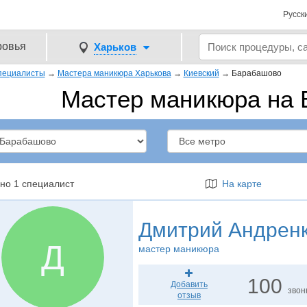
Русск
ровья
Харьков
пециалисты
→
Мастера маникюра Харькова
→
Киевский
→
Барабашово
Мастер маникюра на
но 1 специалист
На карте
Дмитрий Андрен
Д
мастер маникюра
100
Добавить
звон
отзыв