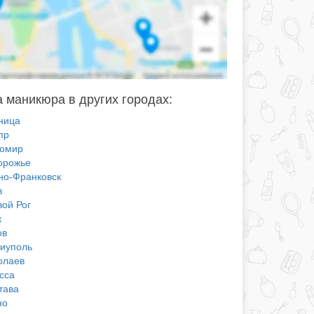
 маникюра в других городах:
ница
пр
омир
орожье
но-Франковск
в
вой Рог
к
ов
иуполь
олаев
сса
тава
но