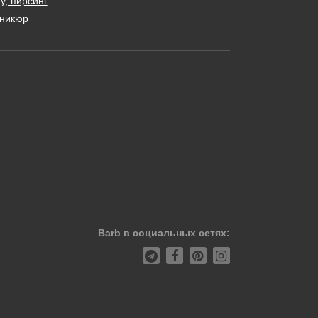
у, пирсинг
никюр
Barb в социальных сетях: