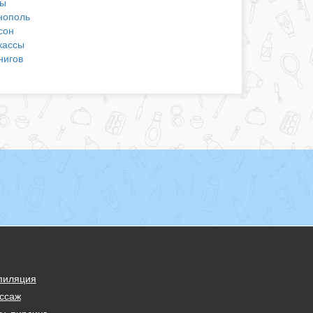
ы
нополь
сон
кассы
нигов
пиляция
ссаж