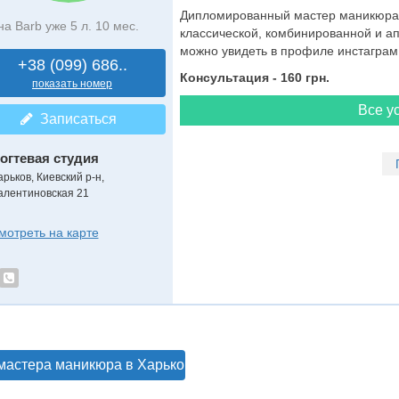
Дипломированный мастер маникюра 
на Barb уже 5 л. 10 мес.
классической, комбинированной и а
можно увидеть в профиле инстаграм
+38 (099) 686..
Консультация - 160 грн.
показать номер
Все ус
Записаться
огтевая студия
арьков, Киевский р-н,
алентиновская 21
мотреть на карте
мастера маникюра в Харькове