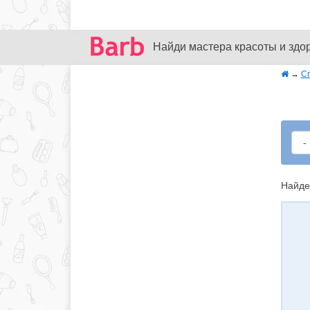
Найди мастера красоты и здо
→
С
Найде