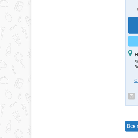
Н
Х
В
С
Все 