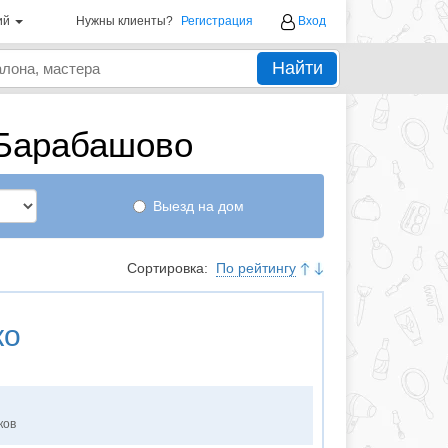
ий
Нужны клиенты?
Регистрация
Вход
Найти
 Барабашово
Выезд на дом
Сортировка:
По рейтингу
ко
ков