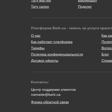
Тату мастер
Барбершоп
Тату салон
Подолог
Платформа Barb.ua - запись на услуги красо
О нас
Как ра
Как работает платформа
Полит
Тарифы
Вопро
Политика конфиденциальности
Блог
Договор оферты
Справ
Контакты:
Центр поддержки клиентов:
namaste@barb.ua
Форма обратной связи