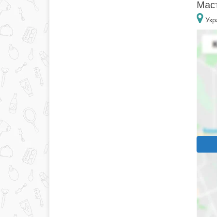
Маст
Укр