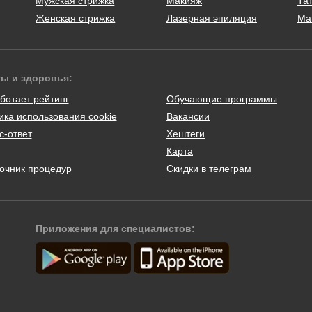
Мужская стрижка
Макияж
Тат
Женская стрижка
Лазерная эпиляция
Ма
ты и здоровья:
ботает рейтинг
Обучающие программы
ика использования cookie
Вакансии
с-ответ
Хештеги
Карта
очник процедур
Скидки в телеграм
Приложения для специалистов: