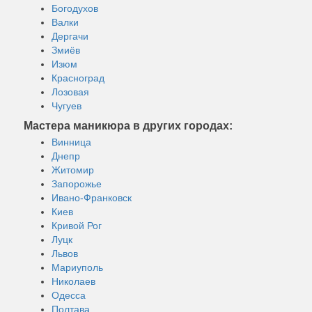
Богодухов
Валки
Дергачи
Змиёв
Изюм
Красноград
Лозовая
Чугуев
Мастера маникюра в других городах:
Винница
Днепр
Житомир
Запорожье
Ивано-Франковск
Киев
Кривой Рог
Луцк
Львов
Мариуполь
Николаев
Одесса
Полтава