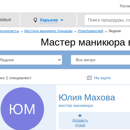
Русск
ровья
Харьков
пециалисты
→
Мастера маникюра Харькова
→
Новобаварский
→
Ледное
Мастер маникюра 
но 1 специалист
На карте
Юлия Махова
ЮМ
мастер маникюра
Добавить
отзыв