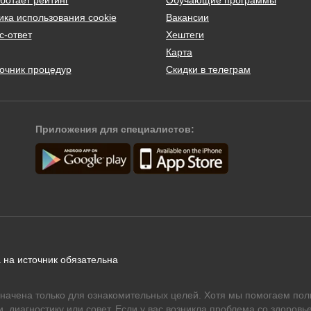
ика использования cookie
Вакансии
с-ответ
Хештеги
Карта
очник процедур
Скидки в телеграм
Приложения для специалистов:
 на источник обязательна
начена только для ознакомительных целей. Хотя мы помогаем пол
 диагностику или совет. Если у вас возникла проблема со здоровье