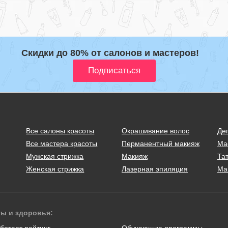
Скидки до 80% от салонов и мастеров!
Все салоны красоты
Окрашивание волос
Де
Все мастера красоты
Перманентный макияж
Ма
Мужская стрижка
Макияж
Тат
Женская стрижка
Лазерная эпиляция
Ма
ты и здоровья:
ботает рейтинг
Обучающие программы