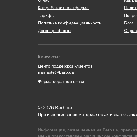
Как работает платформа
Полит
Тарифы
Вопро
Политика конфиденциальности
Блог
Договор оферты
Справ
Контакты:
Центр поддержки клиентов:
namaste@barb.ua
Форма обратной связи
© 2026 Barb.ua
При использовании материалов активная ссылка
Информация, размещенная на Barb.ua, предназ
мы не предоставляем медицинские консультации,