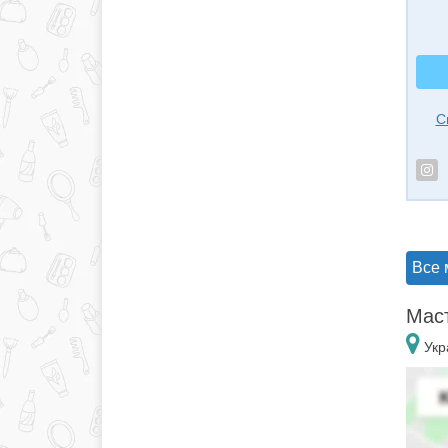
С
Все 
Маст
Укр