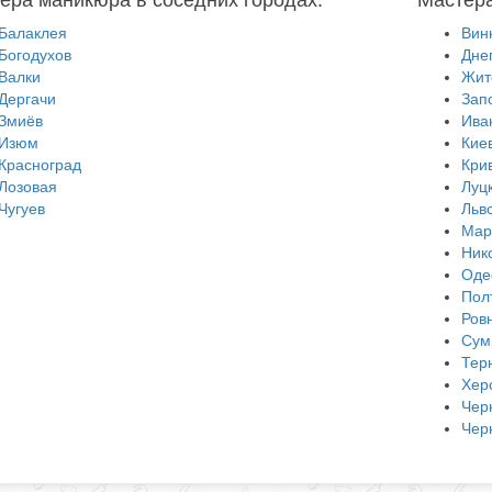
Балаклея
Вин
Богодухов
Дне
Валки
Жит
Дергачи
Зап
Змиёв
Ива
Изюм
Кие
Красноград
Кри
Лозовая
Луц
Чугуев
Льв
Мар
Ник
Оде
Пол
Ров
Сум
Тер
Хер
Чер
Чер