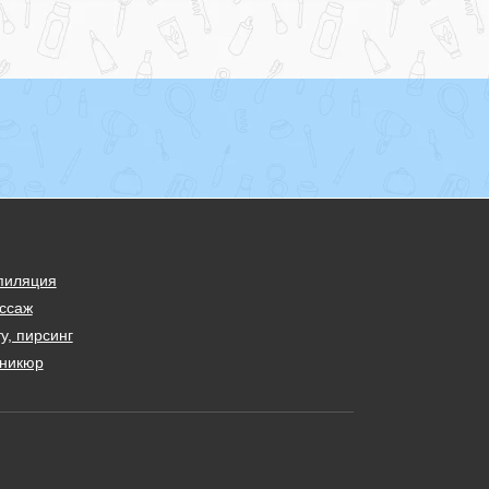
пиляция
ссаж
у, пирсинг
никюр