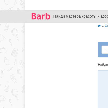
Найди мастера красоты и здо
→
С
Найде