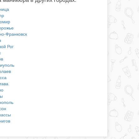
ница
пр
омир
орожье
но-Франковск
в
вой Рог
к
ов
иуполь
олаев
сса
тава
но
ы
нополь
сон
кассы
нигов