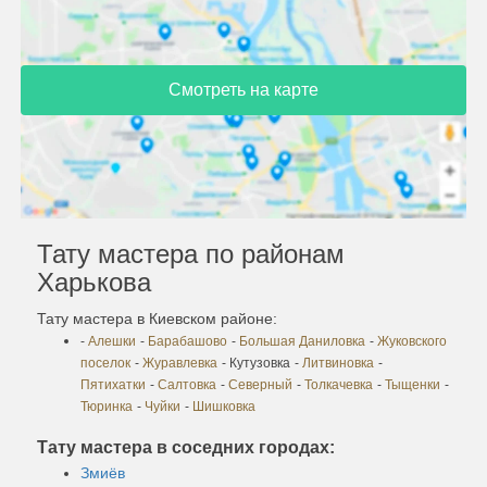
Смотреть на карте
Тату мастера по районам
Харькова
Тату мастера в Киевском районе:
-
Алешки
-
Барабашово
-
Большая Даниловка
-
Жуковского
поселок
-
Журавлевка
- Кутузовка
-
Литвиновка
-
Пятихатки
-
Салтовка
-
Северный
-
Толкачевка
-
Тыщенки
-
Тюринка
-
Чуйки
-
Шишковка
Тату мастера в соседних городах:
Змиёв