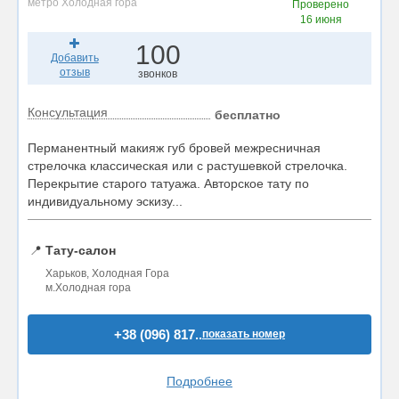
метро Холодная гора
Проверено
16 июня
100
Добавить
отзыв
звонков
Консультация
бесплатно
Перманентный макияж губ бровей межресничная
стрелочка классическая или с растушевкой стрелочка.
Перекрытие старого татуажа. Авторское тату по
индивидуальному эскизу...
📍
Тату-салон
Харьков, Холодная Гора
м.Холодная гора
+38 (096) 817..
показать номер
Подробнее