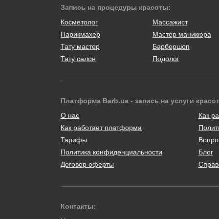
Запись на процедуры красоты:
Косметолог
Массажист
Парикмахер
Мастер маникюра
Тату мастер
Барбершоп
Тату салон
Подолог
Платформа Barb.ua - запись на услуги красо
О нас
Как ра
Как работает платформа
Полит
Тарифы
Вопро
Политика конфиденциальности
Блог
Договор оферты
Справ
Контакты: