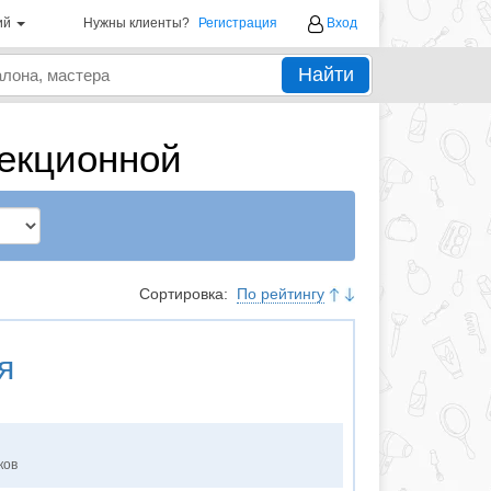
ий
Нужны клиенты?
Регистрация
Вход
Найти
лекционной
Сортировка:
По рейтингу
я
ков