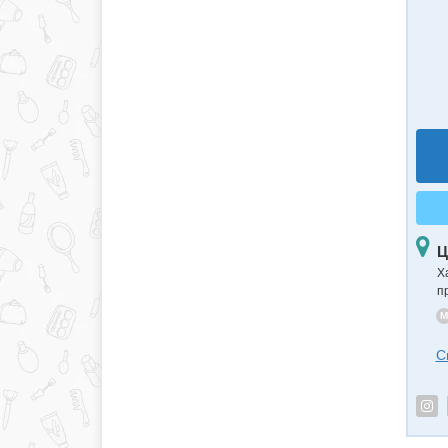
Ц
Х
п
M
С