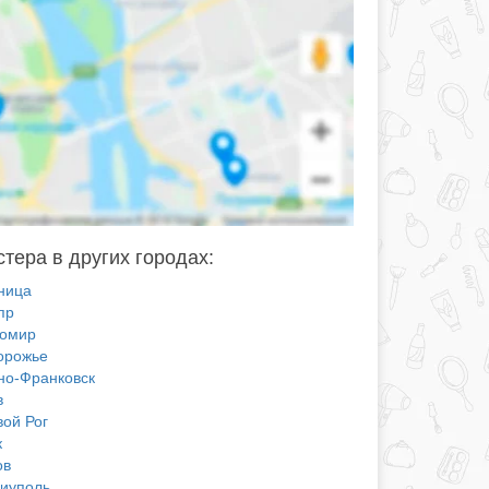
стера в других городах:
ница
пр
омир
орожье
но-Франковск
в
вой Рог
к
ов
иуполь