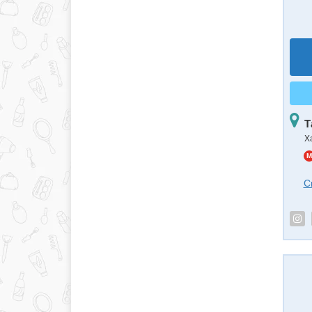
Т
Х
M
С