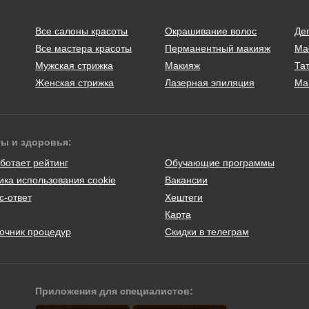
Все салоны красоты
Окрашивание волос
Де
Все мастера красоты
Перманентный макияж
Ма
Мужская стрижка
Макияж
Тат
Женская стрижка
Лазерная эпиляция
Ма
ты и здоровья:
ботает рейтинг
Обучающие программы
ика использования cookie
Вакансии
с-ответ
Хештеги
Карта
очник процедур
Скидки в телеграм
Приложения для специалистов: