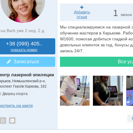
1
Добавить
звонок
отзыв
Мы специализируемся на лазерной 
на Barb уже 2 нед. 2 д.
обучении мастеров в Харькове. Раб
W1600, помогая добиться гладкой к
+38 (099) 405..
довольных клиенток за год, бонусы 
показать номер
запись 24/7.
Записаться
Все ус
ентр лазерной эпиляции
арьков, Немышлянский р-н,
роспект Героїв Харкова, 162
Дворец спорта
мотреть на карте