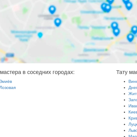
 мастера в соседних городах:
Тату ма
Змиёв
Вин
Лозовая
Дне
Жит
Зап
Ива
Кие
Кри
Луц
Льв
Мар