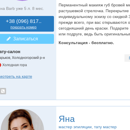
Перманентный макияж губ бровей ме
на Barb уже 5 л. 8 мес.
растушевкой стрелочка. Перекрытие с
индивидуальному эскизу со скидкой 
+38 (096) 817..
прежде всего, при вас открываются
показать номер
сегодняшний день краски. Подарите 
или подруге, ведь быть оригинальным
Записаться
Консультация - бесплатно.
ату-салон
арьков, Холодногорский р-н
Холодная гора
мотреть на карте
Яна
мастер эпиляции
, тату мастер