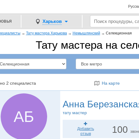
Русск
ровья
Харьков
пециалисты
→
Тату мастера Харькова
→
Немышлянский
→
Селекционная
Тату мастера на се
но 2 специалиста
На карте
Анна Березанска
АБ
тату мастер
100
Добавить
звон
отзыв