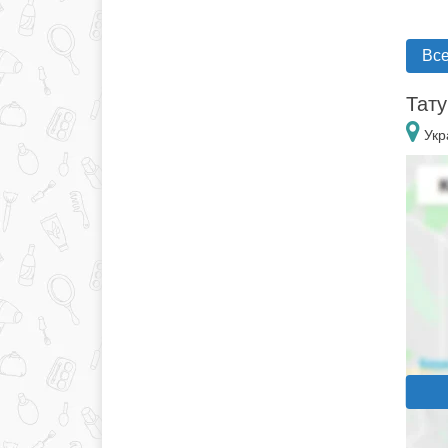
Все
Тату
Укр