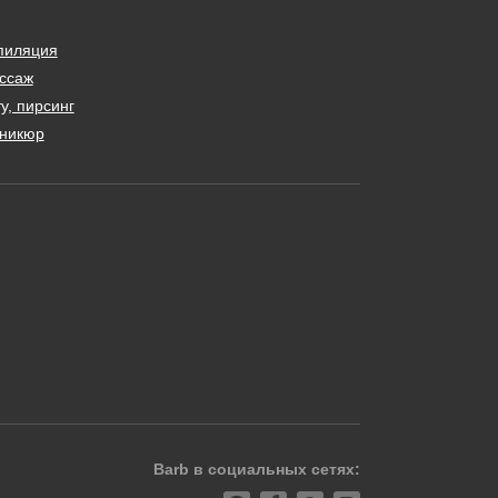
пиляция
ссаж
у, пирсинг
никюр
Barb в социальных сетях: