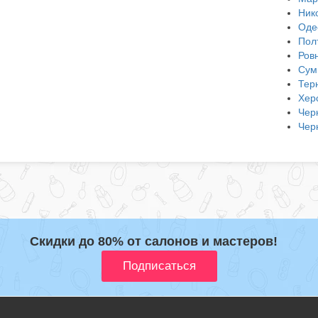
Ник
Оде
Пол
Ров
Сум
Тер
Хер
Чер
Чер
Скидки до 80% от салонов и мастеров!