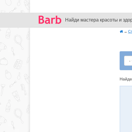
Найди мастера красоты и здо
→
С
Найде