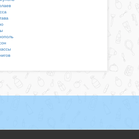
олаев
сса
тава
но
ы
нополь
сон
кассы
нигов