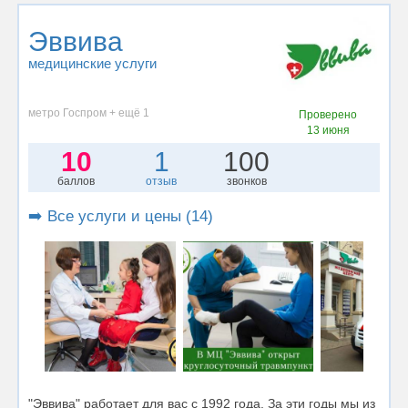
Эввива
медицинские услуги
метро Госпром + ещё 1
Проверено
13 июня
10
1
100
баллов
отзыв
звонков
➡️ Все услуги и цены (14)
"Эввива" работает для вас с 1992 года. За эти годы мы из