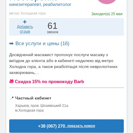
кинезитерапевт
, реабилитолог
метро Холодная гора
Заходил(а)
25 мая
61
Добавить
отзыв
звонок
➡️ Все услуги и цены (16)
Досвідчений масажист пропонує послуги масажу з
виїздом до клієнта або в кабинеті недалеко від метро
Холодна гора, а також реабілітація після неврологічних
захворювань,...
🎁 Cкидка 15% по промокоду Barb
📍
Частный кабинет
Харьков, пров. Шпаківський 21а
м.Холодная гора
+38 (067) 270..
показать номер