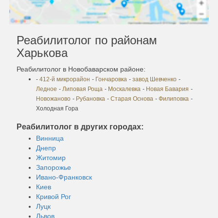
Реабилитолог по районам
Харькова
Реабилитолог в Новобаварском районе:
-
412-й микрорайон
-
Гончаровка
-
завод Шевченко
-
Ледное
-
Липовая Роща
-
Москалевка
-
Новая Бавария
-
Новожаново
-
Рубановка
-
Старая Основа
-
Филиповка
-
Холодная Гора
Реабилитолог в других городах:
Винница
Днепр
Житомир
Запорожье
Ивано-Франковск
Киев
Кривой Рог
Луцк
Львов