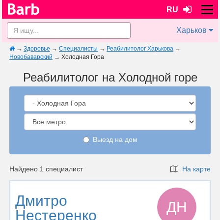
RU
Харьков
→
Здоровье
→
Специалисты
→
Реабилитолог Харькова
→
Новобаварский
→
Холодная Гора
Реабилитолог на Холодной горе
Выезд на дом
Найдено 1 специалист
На карте
Дмитро
ДН
Нестеренко