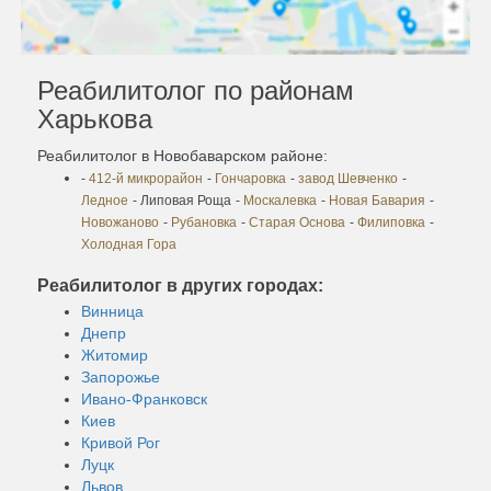
Реабилитолог по районам
Харькова
Реабилитолог в Новобаварском районе:
-
412-й микрорайон
-
Гончаровка
-
завод Шевченко
-
Ледное
- Липовая Роща
-
Москалевка
-
Новая Бавария
-
Новожаново
-
Рубановка
-
Старая Основа
-
Филиповка
-
Холодная Гора
Реабилитолог в других городах:
Винница
Днепр
Житомир
Запорожье
Ивано-Франковск
Киев
Кривой Рог
Луцк
Львов