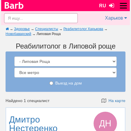
RU
Харьков
→
Здоровье
→
Специалисты
→
Реабилитолог Харькова
→
Новобаварский
→
Липовая Роща
Реабилитолог в Липовой роще
Выезд на дом
Найдено 1 специалист
На карте
Дмитро
ДН
Нестеренко