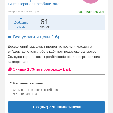
кинезитерапевт
, реабилитолог
метро Холодная гора
Заходил(а)
25 мая
61
Добавить
отзыв
звонок
➡️ Все услуги и цены (16)
Досвідчений масажист пропонує послуги масажу з
виїздом до клієнта або в кабинеті недалеко від метро
Холодна гора, а також реабілітація після неврологічних
захворювань,...
🎁 Cкидка 15% по промокоду Barb
📍
Частный кабинет
Харьков, пров. Шпаківський 21а
м.Холодная гора
+38 (067) 270..
показать номер