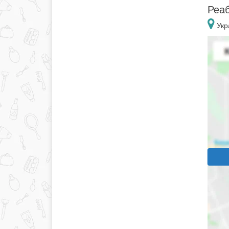
Реаб
Укр