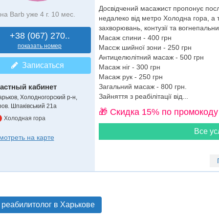
Досвідчений масажист пропонує послу
на Barb уже 4 г. 10 мес.
недалеко від метро Холодна гора, а т
захворювань, контузії та вогнепальн
+38 (067) 270..
Масаж спини - 400 грн
показать номер
Массж шийної зони - 250 грн
Антицелюлітний масаж - 500 грн
Записаться
Масаж ніг - 300 грн
Масаж рук - 250 грн
астный кабинет
Загальний масаж - 800 грн.
Зайняття з реабілітації від...
арьков, Холодногорский р-н,
ров. Шпаківський 21а
🎁 Cкидка 15% по промокоду
Холодная гора
Все ус
мотреть на карте
 реабилитолог в Харькове