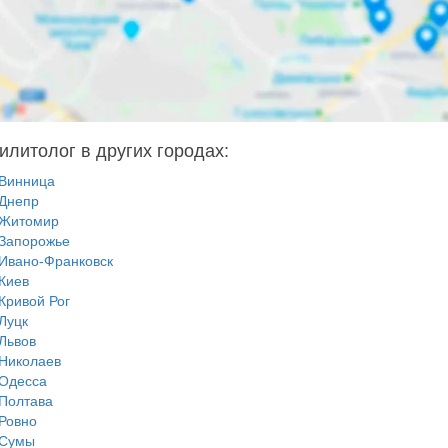
илитолог в других городах:
Винница
Днепр
Житомир
Запорожье
Ивано-Франковск
Киев
Кривой Рог
Луцк
Львов
Николаев
Одесса
Полтава
Ровно
Сумы