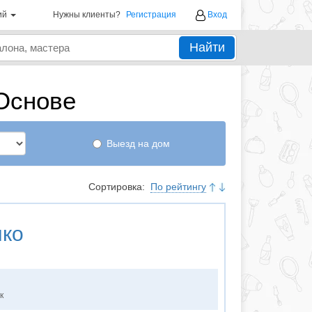
ий
Нужны клиенты?
Регистрация
Вход
Найти
Основе
Выезд на дом
Сортировка:
По рейтингу
нко
к