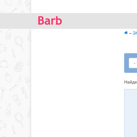
→
Зд
Найде