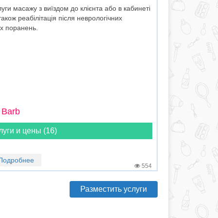
ги масажу з виїздом до клієнта або в кабинеті
акож реабілітація після неврологічних
их поранень.
 Barb
луги и цены (16)
Подробнее
554
Разместить услуги