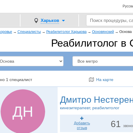
Русск
Харьков
оровье
→
Специалисты
→
Реабилитолог Харькова
→
Основянский
→
Основа
Реабилитолог в 
но 1 специалист
На карте
Дмитро Нестере
ДН
кинезитерапевт
, реабилитолог
61
Добавить
звоно
отзыв