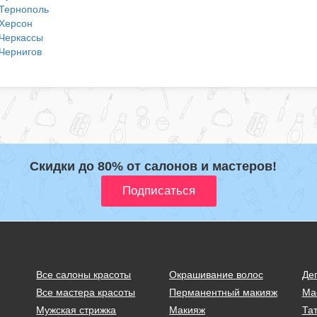
Тернополь
Херсон
Черкассы
Чернигов
Скидки до 80% от салонов и мастеров!
Все салоны красоты
Окрашивание волос
Де
Все мастера красоты
Перманентный макияж
Ма
Мужская стрижка
Макияж
Тат