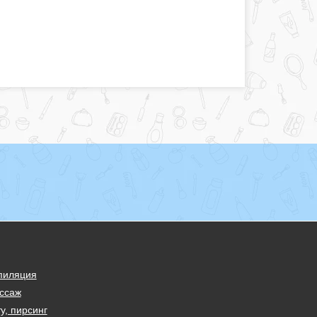
пиляция
ссаж
у, пирсинг