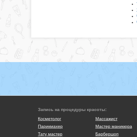
Запись на процедуры красоты:
Косметолог
Массажист
Парикмахер
Мастер маникюра
Тату мастер
Барбершоп