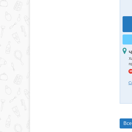
Ч
Х
п
M
С
Все