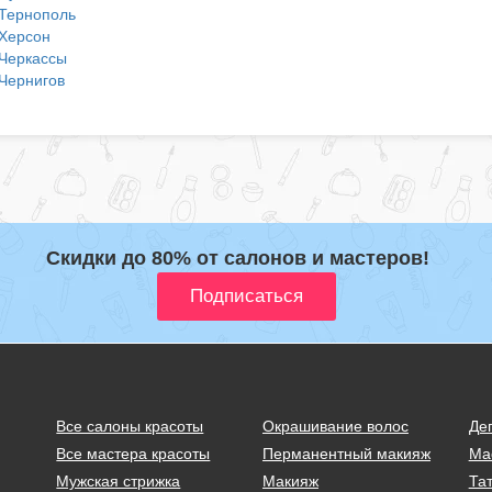
Тернополь
Херсон
Черкассы
Чернигов
Скидки до 80% от салонов и мастеров!
Все салоны красоты
Окрашивание волос
Де
Все мастера красоты
Перманентный макияж
Ма
Мужская стрижка
Макияж
Тат