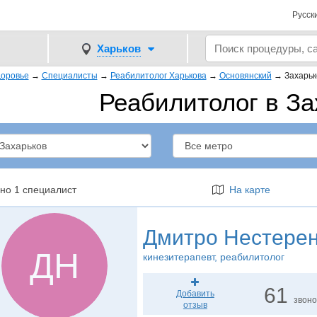
Русск
Харьков
оровье
→
Специалисты
→
Реабилитолог Харькова
→
Основянский
→
Захарьк
Реабилитолог в За
но 1 специалист
На карте
Дмитро Нестере
ДН
кинезитерапевт
, реабилитолог
61
Добавить
звоно
отзыв