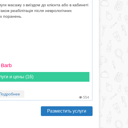
ги масажу з виїздом до клієнта або в кабинеті
акож реабілітація після неврологічних
их поранень.
 Barb
луги и цены (16)
Подробнее
554
Разместить услуги