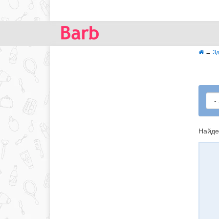
→
Зд
Найде