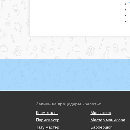
Запись на процедуры красоты:
Косметолог
Массажист
Парикмахер
Мастер маникюра
Тату мастер
Барбершоп