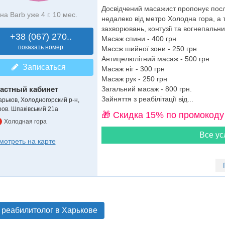
Досвідчений масажист пропонує послу
на Barb уже 4 г. 10 мес.
недалеко від метро Холодна гора, а т
захворювань, контузії та вогнепальн
+38 (067) 270..
Масаж спини - 400 грн
показать номер
Массж шийної зони - 250 грн
Антицелюлітний масаж - 500 грн
Записаться
Масаж ніг - 300 грн
Масаж рук - 250 грн
астный кабинет
Загальний масаж - 800 грн.
Зайняття з реабілітації від...
арьков, Холодногорский р-н,
ров. Шпаківський 21а
🎁 Cкидка 15% по промокоду
Холодная гора
Все ус
мотреть на карте
 реабилитолог в Харькове