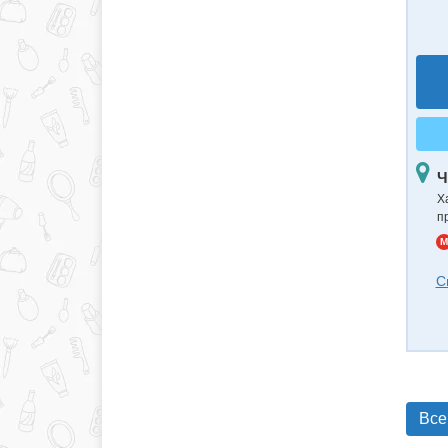
Ч
Х
п
M
С
Все