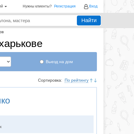
ий
Нужны клиенты?
Регистрация
Вход
Найти
ов
харькове
Выезд на дом
Сортировка:
По рейтингу
нко
к