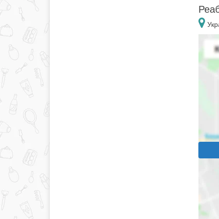
Реаб
Укр