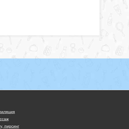
пиляция
ссаж
у, пирсинг