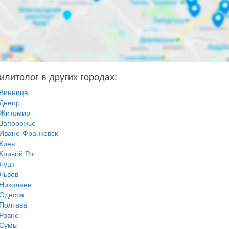
илитолог в других городах:
Винница
Днепр
Житомир
Запорожье
Ивано-Франковск
Киев
Кривой Рог
Луцк
Львов
Николаев
Одесса
Полтава
Ровно
Сумы