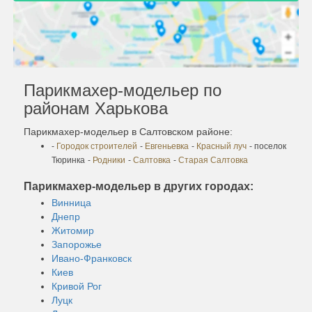
Парикмахер-модельер по
районам Харькова
Парикмахер-модельер в Салтовском районе:
-
Городок строителей
-
Евгеньевка
-
Красный луч
- поселок
Тюринка
-
Родники
-
Салтовка
-
Старая Салтовка
Парикмахер-модельер в других городах:
Винница
Днепр
Житомир
Запорожье
Ивано-Франковск
Киев
Кривой Рог
Луцк