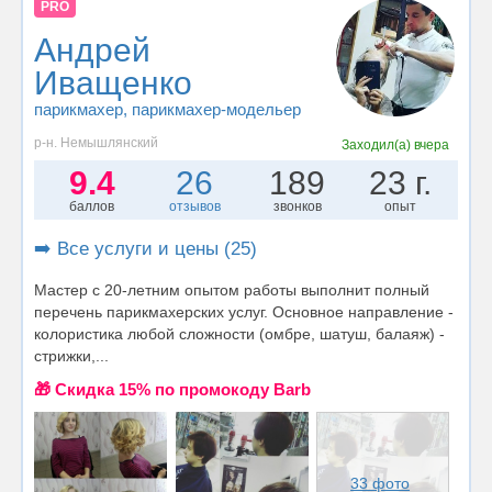
PRO
Андрей
Иващенко
парикмахер
, парикмахер-модельер
р-н. Немышлянский
Заходил(а)
вчера
9.4
26
189
23 г.
баллов
отзывов
звонков
опыт
➡️ Все услуги и цены (25)
Мастер с 20-летним опытом работы выполнит полный
перечень парикмахерских услуг. Основное направление -
колористика любой сложности (омбре, шатуш, балаяж) -
стрижки,...
🎁 Cкидка 15% по промокоду Barb
33 фото