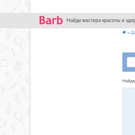
Найди мастера красоты и здо
→
С
Найде