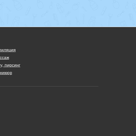
пиляция
ссаж
у, пирсинг
никюр