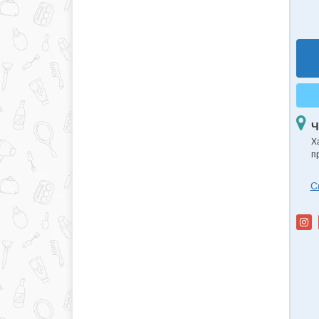
Ч
Х
п
С