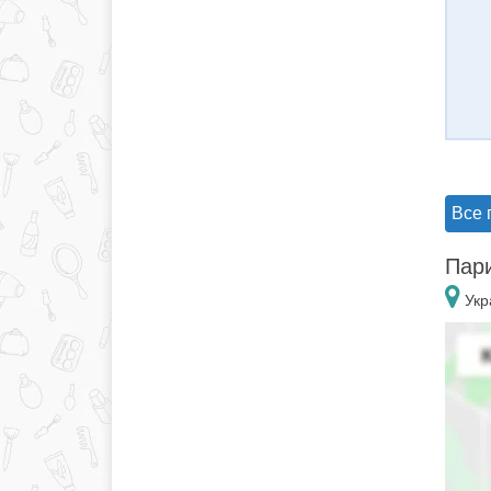
Все 
Пари
Укр