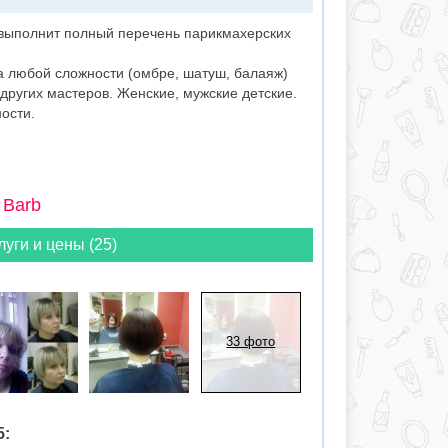
выполнит полный перечень парикмахерских
а любой сложности (омбре, шатуш, балаяж)
 других мастеров. Женские, мужские детские.
ости.
 Barb
луги и цены (25)
33 фото
5: