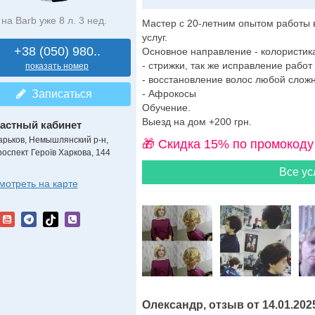
на Barb уже 8 л. 3 нед.
Мастер с 20-летним опытом работы 
услуг.
+38 (050) 980..
Основное направление - колористик
- стрижки, так же исправление работ
показать номер
- восстановление волос любой сложн
Записаться
- Афрокосы
Обучение.
Выезд на дом +200 грн.
астный кабинет
арьков, Немышлянский р-н,
🎁 Cкидка 15% по промокоду
роспект Героїв Харкова, 144
Все ус
мотреть на карте
Олександр, отзыв от 14.01.202