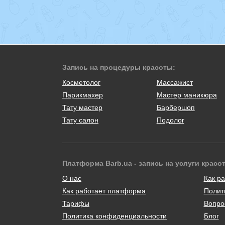
Запись на процедуры красоты:
Косметолог
Массажист
Парикмахер
Мастер маникюра
Тату мастер
Барбершоп
Тату салон
Подолог
Платформа Barb.ua - запись на услуги красо
О нас
Как ра
Как работает платформа
Полит
Тарифы
Вопро
Политика конфиденциальности
Блог