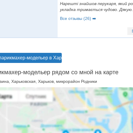
Нарешті знайшов перукаря, який ро
укладка тримається чудово. Дякую.
Все отзывы (26) ➡️
парикмахер-модельер в Харькове
кмахер-модельер рядом со мной на карте
аина, Харьковская, Харьков, микрорайон Родники