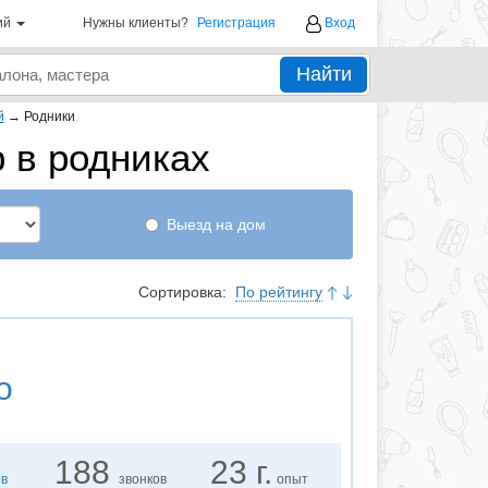
ий
Нужны клиенты?
Регистрация
Вход
Найти
й
→
Родники
 в родниках
Выезд на дом
Сортировка:
По рейтингу
о
188
23 г.
ов
звонков
опыт