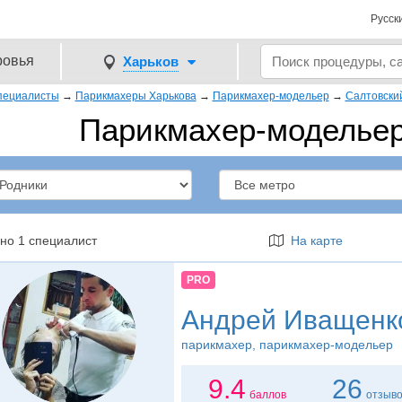
Русск
ровья
Харьков
пециалисты
→
Парикмахеры Харькова
→
Парикмахер-модельер
→
Салтовски
Парикмахер-модельер
но 1 специалист
На карте
PRO
Андрей Иващенк
парикмахер
, парикмахер-модельер
9.4
26
баллов
отзыв