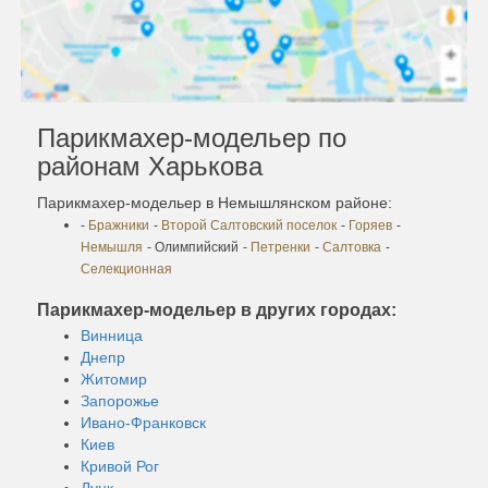
Парикмахер-модельер по
районам Харькова
Парикмахер-модельер в Немышлянском районе:
-
Бражники
-
Второй Салтовский поселок
-
Горяев
-
Немышля
- Олимпийский
-
Петренки
-
Салтовка
-
Селекционная
Парикмахер-модельер в других городах:
Винница
Днепр
Житомир
Запорожье
Ивано-Франковск
Киев
Кривой Рог
Луцк