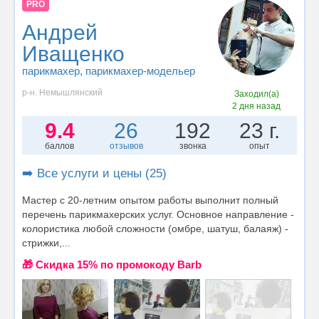
PRO
Андрей
Иващенко
парикмахер
, парикмахер-модельер
р-н. Немышлянский
Заходил(а)
2 дня назад
9.4
26
192
23 г.
баллов
отзывов
звонка
опыт
➡️ Все услуги и цены (25)
Мастер с 20-летним опытом работы выполнит полный
перечень парикмахерских услуг. Основное направление -
колористика любой сложности (омбре, шатуш, балаяж) -
стрижки,...
🎁 Cкидка 15% по промокоду Barb