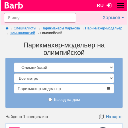
RU
Харьков
→
Специалисты
→
Парикмахеры Харькова
→
Парикмахер-модельер
→
Немышлянский
→
Олимпийский
Парикмахер-модельер на
олимпийской
Парикмахер-модельер
Выезд на дом
Найдено 1 специалист
На карте