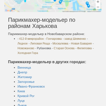
Парикмахер-модельер по
районам Харькова
Парикмахер-модельер в Новобаварском районе:
-
412-й микрорайон
-
Гончаровка
-
завод Шевченко
-
Ледное
-
Липовая Роща
-
Москалевка
-
Новая Бавария
-
Новожаново
- Рубановка
-
Старая Основа
-
Филиповка
-
Холодная Гора
Парикмахер-модельер в других городах:
Винница
Днепр
Житомир
Запорожье
Ивано-Франковск
Киев
Кривой Рог
Луцк
Львов