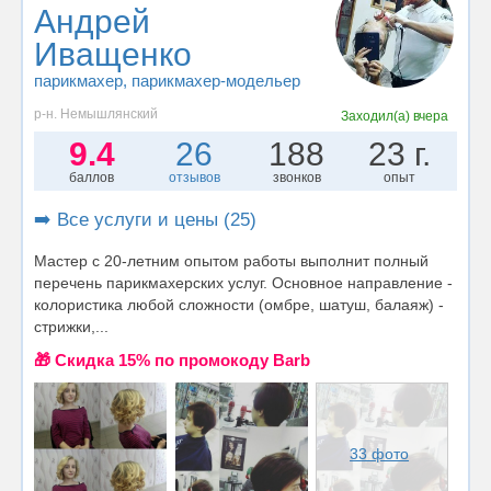
Андрей
Иващенко
парикмахер
, парикмахер-модельер
р-н. Немышлянский
Заходил(а)
вчера
9.4
26
188
23 г.
баллов
отзывов
звонков
опыт
➡️ Все услуги и цены (25)
Мастер с 20-летним опытом работы выполнит полный
перечень парикмахерских услуг. Основное направление -
колористика любой сложности (омбре, шатуш, балаяж) -
стрижки,...
🎁 Cкидка 15% по промокоду Barb
33 фото