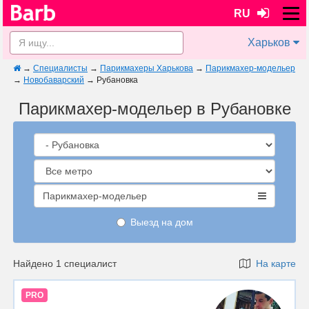
RU
Харьков
→
Специалисты
→
Парикмахеры Харькова
→
Парикмахер-модельер
→
Новобаварский
→
Рубановка
Парикмахер-модельер в Рубановке
Парикмахер-модельер
Выезд на дом
Найдено 1 специалист
На карте
PRO