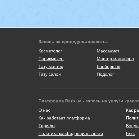
Запись на процедуры красоты:
Косметолог
Массажист
Парикмахер
Мастер маникюра
Тату мастер
Барбершоп
Тату салон
Подолог
Платформа Barb.ua - запись на услуги красо
О нас
Как ра
Как работает платформа
Полит
Тарифы
Вопро
Политика конфиденциальности
Блог