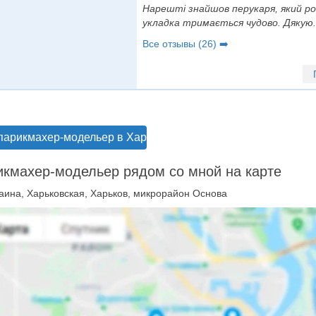
Нарешті знайшов перукаря, який ро
укладка тримається чудово. Дякую.
Все отзывы (26) ➡️
парикмахер-модельер в Харькове
кмахер-модельер рядом со мной на карте
аина, Харьковская, Харьков, микрорайон Основа