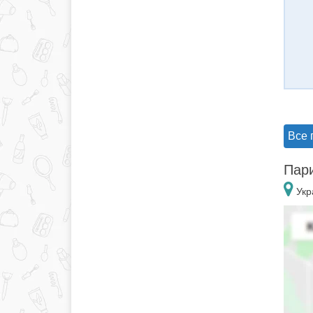
Все 
Пари
Укр