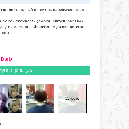
выполнит полный перечень парикмахерских
а любой сложности (омбре, шатуш, балаяж)
 других мастеров. Женские, мужские детские.
ости.
 Barb
луги и цены (25)
33 фото
5: