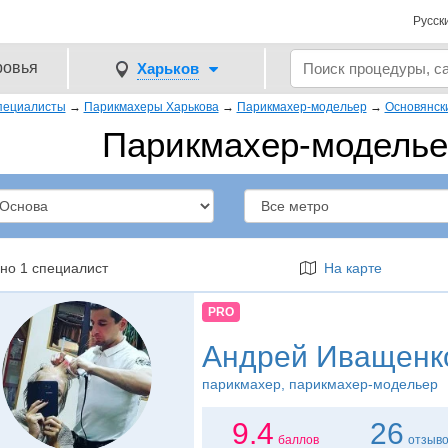
Русск
ровья
Харьков
пециалисты
→
Парикмахеры Харькова
→
Парикмахер-модельер
→
Основянск
Парикмахер-моделье
но 1 специалист
На карте
PRO
Андрей Иващенк
парикмахер
, парикмахер-модельер
9.4
26
баллов
отзыв