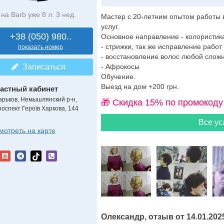
на Barb уже 8 л. 3 нед.
Мастер с 20-летним опытом работы 
услуг.
+38 (050) 980..
Основное направление - колористик
- стрижки, так же исправление работ
показать номер
- восстановление волос любой сложн
Записаться
- Афрокосы
Обучение.
Выезд на дом +200 грн.
астный кабинет
арьков, Немышлянский р-н,
🎁 Cкидка 15% по промокоду
роспект Героїв Харкова, 144
Все ус
мотреть на карте
Олександр, отзыв от 14.01.202