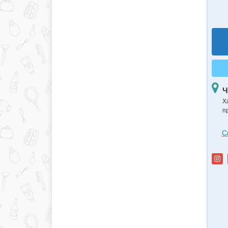
Ч
Х
п
С