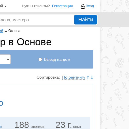
ий
Нужны клиенты?
Регистрация
Вход
Найти
ий
→
Основа
р в Основе
Выезд на дом
Сортировка:
По рейтингу
о
188
23 г.
ов
звонков
опыт