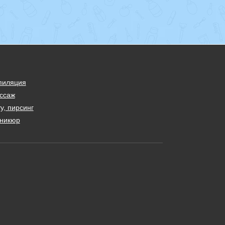
пиляция
ссаж
у, пирсинг
никюр