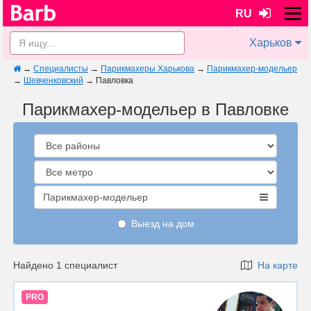
RU
Харьков
→
Специалисты
→
Парикмахеры Харькова
→
Парикмахер-модельер
→
Шевченковский
→
Павловка
Парикмахер-модельер в Павловке
Парикмахер-модельер
Выезд на дом
Найдено 1 специалист
На карте
PRO