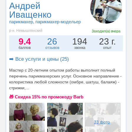
Андрей
Иващенко
парикмахер
, парикмахер-модельер
р-н. Немышлянский
Заходил(а)
вчера
9.4
26
194
23 г.
баллов
отзывов
звонка
опыт
➡️ Все услуги и цены (25)
Мастер с 20-летним опытом работы выполнит полный
перечень парикмахерских услуг. Основное направление -
колористика любой сложности (омбре, шатуш, балаяж) -
стрижки,...
🎁 Cкидка 15% по промокоду Barb
33 фото