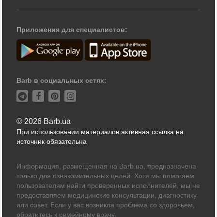
Приложения для специалистов:
Barb в социальных сетях:
© 2026 Barb.ua
При использовании материалов активная ссылка на
источник обязательна
Информация, размещенная на Barb.ua, предназначена
только для ознакомительных целей. Хотя мы помогаем
пользователям найти проверенных исполнителей, мы не
предоставляем медицинские консультации, диагностику
или совет. Если у вас возникла проблема со здоровьем,
обратитесь к семейному врачу.