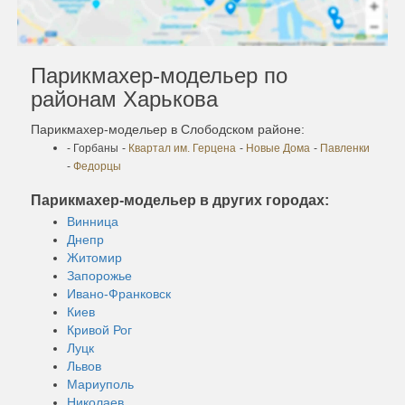
Парикмахер-модельер по
районам Харькова
Парикмахер-модельер в Слободском районе:
- Горбаны
-
Квартал им. Герцена
-
Новые Дома
-
Павленки
-
Федорцы
Парикмахер-модельер в других городах:
Винница
Днепр
Житомир
Запорожье
Ивано-Франковск
Киев
Кривой Рог
Луцк
Львов
Мариуполь
Николаев