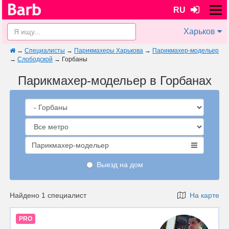
RU
Харьков
→
Специалисты
→
Парикмахеры Харькова
→
Парикмахер-модельер
→
Слободской
→
Горбаны
Парикмахер-модельер в Горбанах
Парикмахер-модельер
Выезд на дом
Найдено 1 специалист
На карте
PRO