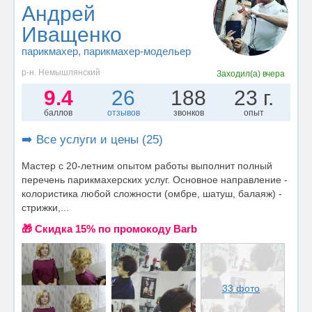
Андрей
Иващенко
парикмахер
, парикмахер-модельер
р-н. Немышлянский
Заходил(а)
вчера
9.4
26
188
23 г.
баллов
отзывов
звонков
опыт
➡️ Все услуги и цены (25)
Мастер с 20-летним опытом работы выполнит полный
перечень парикмахерских услуг. Основное направление -
колористика любой сложности (омбре, шатуш, балаяж) -
стрижки,...
🎁 Cкидка 15% по промокоду Barb
33 фото