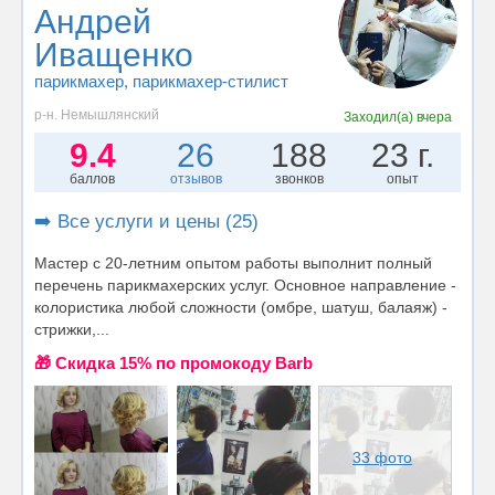
Андрей
Иващенко
парикмахер
, парикмахер-стилист
р-н. Немышлянский
Заходил(а)
вчера
9.4
26
188
23 г.
баллов
отзывов
звонков
опыт
➡️ Все услуги и цены (25)
Мастер с 20-летним опытом работы выполнит полный
перечень парикмахерских услуг. Основное направление -
колористика любой сложности (омбре, шатуш, балаяж) -
стрижки,...
🎁 Cкидка 15% по промокоду Barb
33 фото