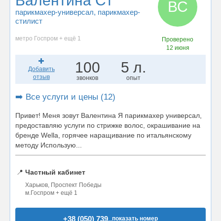
Валентина Ст
ВС
парикмахер-универсал
, парикмахер-
стилист
метро Госпром + ещё 1
Проверено
12 июня
100
5 л.
Добавить
отзыв
звонков
опыт
➡️ Все услуги и цены (12)
Привет! Меня зовут Валентина Я парикмахер универсал,
предоставляю услуги по стрижке волос, окрашивание на
бренде Wella, горячее наращивание по итальянскому
методу Использую...
📍
Частный кабинет
Харьков, Проспект Победы
м.Госпром + ещё 1
+38 (050) 739..
показать номер