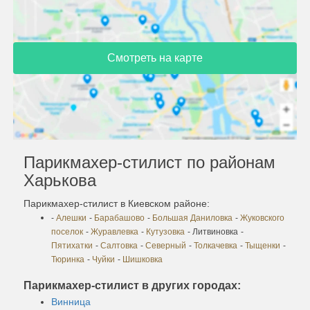
Смотреть на карте
Парикмахер-стилист по районам
Харькова
Парикмахер-стилист в Киевском районе:
-
Алешки
-
Барабашово
-
Большая Даниловка
-
Жуковского
поселок
-
Журавлевка
-
Кутузовка
- Литвиновка
-
Пятихатки
-
Салтовка
-
Северный
-
Толкачевка
-
Тыщенки
-
Тюринка
-
Чуйки
-
Шишковка
Парикмахер-стилист в других городах:
Винница