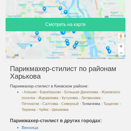
Смотреть на карте
Парикмахер-стилист по районам
Харькова
Парикмахер-стилист в Киевском районе:
-
Алешки
-
Барабашово
-
Большая Даниловка
-
Жуковского
поселок
-
Журавлевка
-
Кутузовка
-
Литвиновка
-
Пятихатки
-
Салтовка
-
Северный
- Толкачевка
-
Тыщенки
-
Тюринка
-
Чуйки
-
Шишковка
Парикмахер-стилист в других городах:
Винница