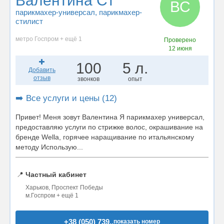
Валентина Ст
ВС
парикмахер-универсал
, парикмахер-
стилист
метро Госпром + ещё 1
Проверено
12 июня
100
5 л.
Добавить
отзыв
звонков
опыт
➡️ Все услуги и цены (12)
Привет! Меня зовут Валентина Я парикмахер универсал,
предоставляю услуги по стрижке волос, окрашивание на
бренде Wella, горячее наращивание по итальянскому
методу Использую...
📍
Частный кабинет
Харьков, Проспект Победы
м.Госпром + ещё 1
+38 (050) 739..
показать номер