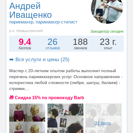
Андрей
Иващенко
парикмахер
, парикмахер-стилист
р-н. Немышлянский
Заходил(а)
сегодня
9.4
26
188
23 г.
баллов
отзывов
звонков
опыт
➡️ Все услуги и цены (25)
Мастер с 20-летним опытом работы выполнит полный
перечень парикмахерских услуг. Основное направление -
колористика любой сложности (омбре, шатуш, балаяж) -
стрижки,...
🎁 Cкидка 15% по промокоду Barb
33 фото