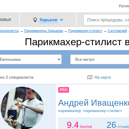
Русск
ровья
Харьков
пециалисты
→
Парикмахеры Харькова
→
Парикмахер-стилист
→
Салтовский
Парикмахер-стилист в
но 2 специалиста
На карте
PRO
Андрей Иващенк
парикмахер
, парикмахер-стилист
9.4
26
баллов
отзыв