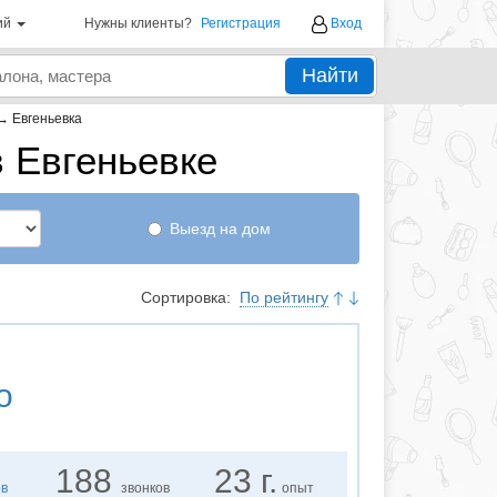
ий
Нужны клиенты?
Регистрация
Вход
Найти
→
Евгеньевка
 Евгеньевке
Выезд на дом
Сортировка:
По рейтингу
о
188
23 г.
ов
звонков
опыт