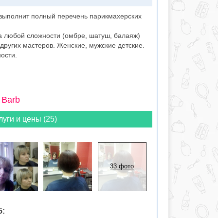
выполнит полный перечень парикмахерских
а любой сложности (омбре, шатуш, балаяж)
 других мастеров. Женские, мужские детские.
ости.
 Barb
луги и цены (25)
33 фото
5: