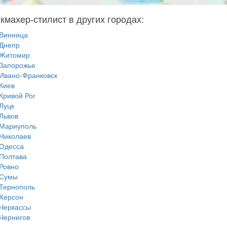
кмахер-стилист в других городах:
Винница
Днепр
Житомир
Запорожье
Ивано-Франковск
Киев
Кривой Рог
Луцк
Львов
Мариуполь
Николаев
Одесса
Полтава
Ровно
Сумы
Тернополь
Херсон
Черкассы
Чернигов