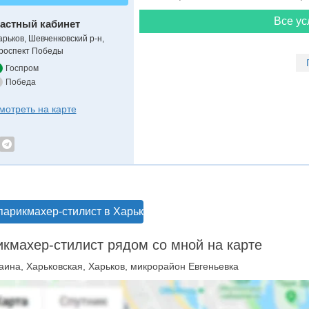
Все ус
астный кабинет
арьков, Шевченковский р-н,
роспект Победы
Госпром
Победа
мотреть на карте
парикмахер-стилист в Харькове
кмахер-стилист рядом со мной на карте
аина, Харьковская, Харьков, микрорайон Евгеньевка