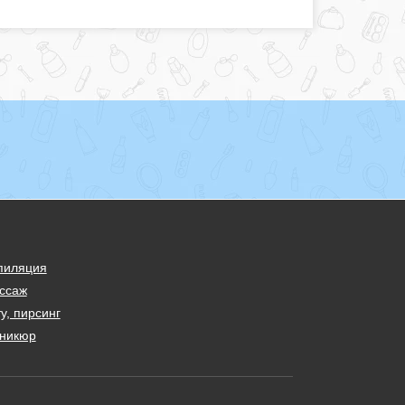
пиляция
ссаж
у, пирсинг
никюр