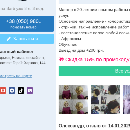
на Barb уже 8 л. 3 нед.
Мастер с 20-летним опытом работы 
услуг.
+38 (050) 980..
Основное направление - колористик
- стрижки, так же исправление работ
показать номер
- восстановление волос любой сложн
Записаться
- Афрокосы
Обучение.
Выезд на дом +200 грн.
астный кабинет
арьков, Немышлянский р-н,
🎁 Cкидка 15% по промокоду
роспект Героїв Харкова, 144
Все ус
мотреть на карте
Олександр, отзыв от 14.01.202