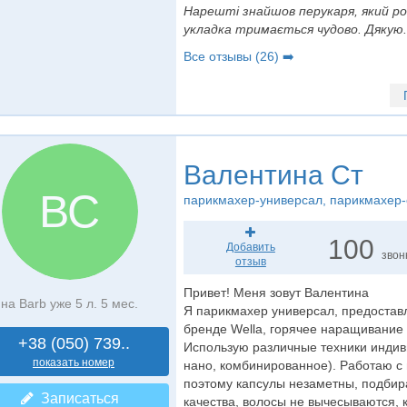
Нарешті знайшов перукаря, який ро
укладка тримається чудово. Дякую.
Все отзывы (26) ➡️
Валентина Ст
ВС
парикмахер-универсал
, парикмахер-
100
Добавить
звон
отзыв
Привет! Меня зовут Валентина
на Barb уже 5 л. 5 мес.
Я парикмахер универсал, предоставл
бренде Wella, горячее наращивание
+38 (050) 739..
Использую различные техники индиви
показать номер
нано, комбинированное). Работаю с 
поэтому капсулы незаметны, подбир
Записаться
качества, волосы не вычесываются, к