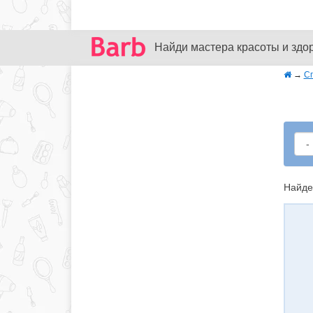
Найди мастера красоты и здо
→
С
Найде