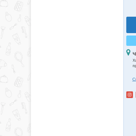
Ч
Х
п
С