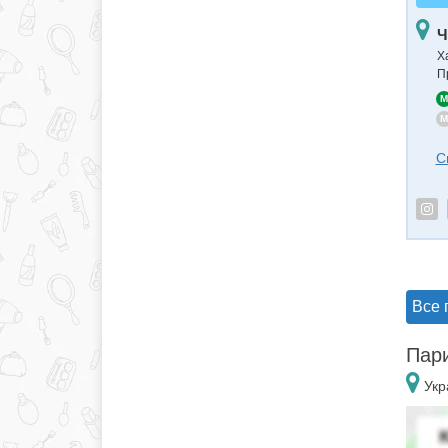
Ч
Х
П
M
M
С
Все 
Пари
Укр