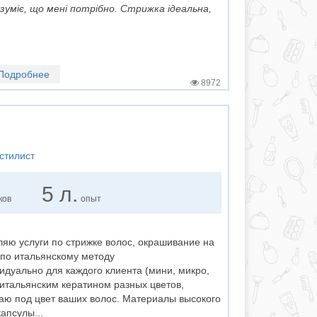
зуміє, що мені потрібно. Стрижка ідеальна,
Подробнее
8972
стилист
5 л.
ков
опыт
яю услуги по стрижке волос, окрашивание на
 по итальянскому методу
дуально для каждого клиента (мини, микро,
итальянским кератином разных цветов,
аю под цвет ваших волос. Материалы высокого
апсулы...