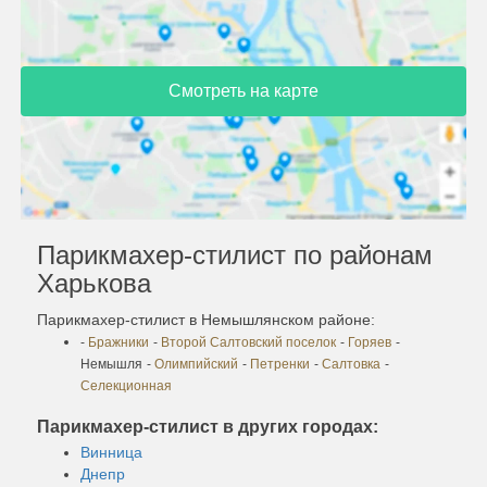
Смотреть на карте
Парикмахер-стилист по районам
Харькова
Парикмахер-стилист в Немышлянском районе:
-
Бражники
-
Второй Салтовский поселок
-
Горяев
-
Немышля
-
Олимпийский
-
Петренки
-
Салтовка
-
Селекционная
Парикмахер-стилист в других городах:
Винница
Днепр