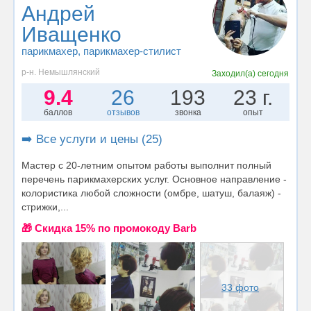
Андрей
Иващенко
парикмахер
, парикмахер-стилист
р-н. Немышлянский
Заходил(а)
сегодня
9.4
26
193
23 г.
баллов
отзывов
звонка
опыт
➡️ Все услуги и цены (25)
Мастер с 20-летним опытом работы выполнит полный
перечень парикмахерских услуг. Основное направление -
колористика любой сложности (омбре, шатуш, балаяж) -
стрижки,...
🎁 Cкидка 15% по промокоду Barb
33 фото