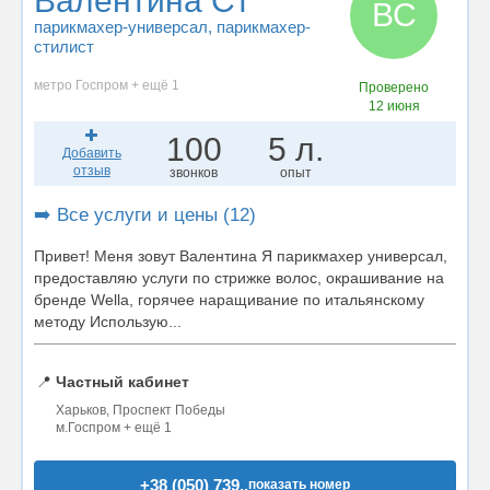
Валентина Ст
ВС
парикмахер-универсал
, парикмахер-
стилист
метро Госпром + ещё 1
Проверено
12 июня
100
5 л.
Добавить
отзыв
звонков
опыт
➡️ Все услуги и цены (12)
Привет! Меня зовут Валентина Я парикмахер универсал,
предоставляю услуги по стрижке волос, окрашивание на
бренде Wella, горячее наращивание по итальянскому
методу Использую...
📍
Частный кабинет
Харьков, Проспект Победы
м.Госпром + ещё 1
+38 (050) 739..
показать номер